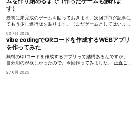
ムを作り始めるまで（作ったゲームも触れま
して みたいな指示です 実際にブラッシュアップして遊べる
す）
状態にしたのが以下になります。
https://test.aisgm.me/test_prog/js/003/ 遊べるのはPC only
最初に未完成のゲームを貼っておきます。次回ブログ記事に
です 前の状態だと、システム的な部分は色々入っています
てもう少し進行版を貼ります。（まだゲームとしてはいまい
が、バランス悪いし分かりにくい状態でした。 途中で絶対
ちですが、とりあえず動く） 操作方法だけ、PCの場合、
クリアできないって場所もあります。 そこで、今回はバラ
03 7月 2025
WASDとカーソルキーで移動、パワーアップはマウスで選択
vibe codingでQRコードを作成するWEBアプリ
ンスの調整や、表示する情報など大幅に更新しました。 デ
です。https://test.aisgm.me/test_prog/js/002/ 画像クリッ
バッグするに当たって、自分のパワーアップがどんな状態か
を作ってみた
クでも遊べます ポイント ・Gemini CLIはマルチモーダル機
を確認できないと不便なので、その辺も結構変わっているか
能 様な入力から新しいアプリケーションを生成など ・大
無料のQRコードを作成するアプリって結構あるんですが、
と思います。 あと、今回はクリアの概念もありますので、
規模コードベースのサポート Geminiの100万トークンとい
自分用のが欲しかったので、今回作ってみました。 正直こ
ウェーブ１５をクリアしてください。 ここから下は、具体
う広大なコンテキストウィンドウを最大限に活用し、大規模
のレベルだと、特に難しい事を考えなくても作れちゃいま
的な作成過程をはしょりながら見ていきます。 実際は少し
27 6月 2025
なコードベースのクエリや編集を効率的に行えます ・運用
す。 アクセス先はこちらです。
づつ変更している
タスクの自動化 Git操作など、日常的なDevOps関連のタス
https://test.aisgm.me/test_prog/app/QR_Code/ 更新履歴
クをAIが自動化 ・豊富なツール統合 Gemini CLIの大きな強
2025/06/27 公開 2025/07/05 QRコードの生成に失敗する
みです。Imagen（画像生成・編集）、Veo（動画作成）、
ケースがあったので修正 一応課程を乗せておきます 制作環
Lyria（音楽生成）といったメディア生成モデルを含む新しい
境ですが「Claude 4 Sonnet」を利用して作成しました。 今
機能をModel Context Protocol (MCP) サーバーを通じて接続
回はシンプルなQRコードなので以下の条件を設定しまし
できます 「Gemini CLI」が何かとか、
た。 * 文字列を指定したらQRコードへ変換 * 画像の下部に
テキストでタイトルを記入できるようにする * QRコードの
サイズを選択できるようにする * ダウンロードボタンでQR
コードとタイトルを画像としてダウンロードできる * スマホ
からも利用可能にする これで作成すると、画面構成は現在