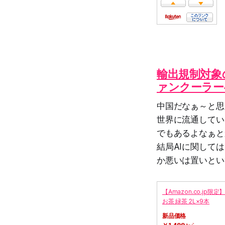
輸出規制対象の
ァンクーラー
中国だなぁ～と思
世界に流通してい
でもあるよなぁと
結局AIに関して
か悪いは置いとい
【Amazon.co.jp限
お茶 緑茶 2L×9本
新品価格