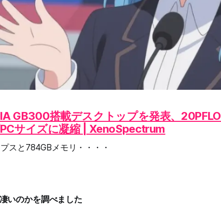
IDIA GB300搭載デスクトップを発表、20PFL
サイズに凝縮 | XenoSpectrum
プスと784GBメモリ・・・・
凄いのかを調べました