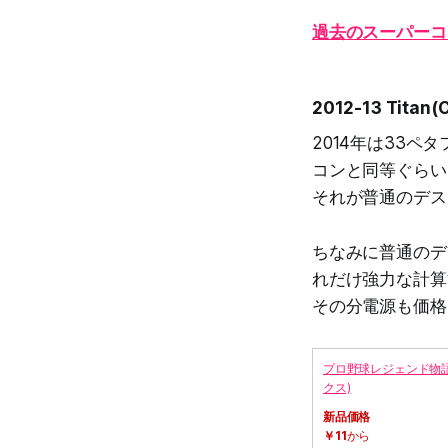
過去のスーパーコ
2012-13 Tita
2014年は33
コンと同等ぐらい
それが普通のデス
ちなみに普通のデ
れだけ強力な計算
その分電源も価格
プロ野球レジェンド物語
クス)
新品価格
￥11
から