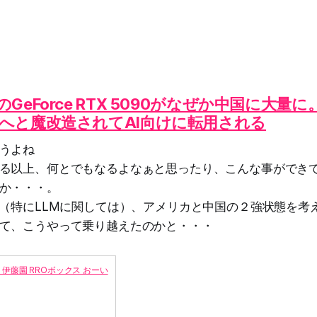
GeForce RTX 5090がなぜか中国に大量
へと魔改造されてAI向けに転用される
うよね
る以上、何とでもなるよなぁと思ったり、こんな事ができ
か・・・。
は（特にLLMに関しては）、アメリカと中国の２強状態を考
て、こうやって乗り越えたのかと・・・
定】 伊藤園 RROボックス おーい