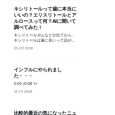
「ACE-Step v1.5」は、ComfyUIにテ
Anthropicの生成AIモデル「Claude」
ンプレートがあるので、簡単に利用
をAWS上で正規ライセンス販売 コー
キシリトールって歯に本当に
できまます。 軽く曲を作って、
ド生成AIは、コードを一度サーバー
いいの？エリスリトールとア
「suno v4.5」でも作成してみます。
に送るので、漏洩などの心配から利
ついでに「suno v5.0」でも作成し
ルロースって何？AIに聞いて
用できない企業も多かったですが、
て、比較してみたいと思います。 ま
この仕組みを使うとAWSで自社専用
調べてみた！
ずは、作成する曲についてです。 曲
に借りたサーバーで「Claude」を動
キシリトールガムなどが出てから、
調などのスタイルは Style Prompt:
かす事が出来るので、使いやすい会
キシリトールは歯に良いって話があ
Acoustic Guitar, Folk, Country, Warm,
社も多くなりそうな仕組みです。 他
るのですが、科学的にどうなのか？
Upbeat, Female vocal このような指
に比べて使い勝手が良くるので、
05 2月 2026
調べると近しい甘味料としてエリス
定で、ギター中心のカントリーで、
「Claude」が更に強くなりそうで
リトールとアルロースが出てきまし
ボーカルは女性を指定しました。 続
す。 AMDがグリグリ
たが、これってって何？ その辺をAI
いて歌詞ですが、以下のような歌詞
に聞いて調べました。 今回使用した
です。
インフルにやられまし
AIです。 Gemini3 PRO gpt-
た・・・
oss:120b(ローカル) GPT5.2 など高
性能なAIを取りそろえて、色々聞い
0:00 /0:08 1×
た結果をまとめています。 とは言
え、結論が欲しい方のために最初に
25 1月 2026
結論を比較できるようにまとめまし
た。 内容をもう少し掘り下げたい人
は、その先を読んでもらえればと思
います。 しかもNANObananaにわか
比較的最近の気になったニュ