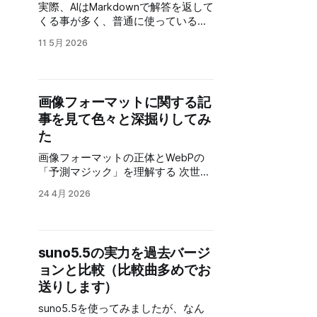
クピクニック 見てもらうと分かりま
実際、AIはMarkdownで解答を返して
れば、良さそう！ 「shellfiler」の
すが、これが思ったより簡単に作れ
くる事が多く、普通に使っているだ
GITのURLです。 使用するAIは今回
るようになったので、現在のように
けでも、Markdown形式のテキスト
Geminiさんで、新しくなった
11 5月 2026
短期間で作れるようになりました。
が手軽に表示したり、PDFに変換で
「AntiGravity」でやってみます。 作
歌詞入りで曲を公開する場合に、歌
きると便利だと思うので、ブラウザ
業ファルダを指
詞を入れる作業に時間がかかる割
で手軽に使える物を作りました。 作
に、イマイチなできになる事も多い
成後WEB上にアップしたのが以下の
画像フォーマットに関する記
ので、クオリティーが安定したのも
URLになります。
事を見て色々と深掘りしてみ
良かったです。 では、次の動画で実
https://test.aisgm.me/test_prog/ap
際にツールを使って曲に歌詞を入れ
p/md2pdf/ VS Codeのプラグイン入
た
ていきます。 使用しているＡＩのラ
れれば、同じ事は出来ますし、他に
画像フォーマットの正体とWebPの
イセンス問題で、手軽に公開できな
も同じようなアプリを作っている人
「予測マジック」を理解する 次世代
いのと、需要がそれ程無さそうなの
がいるので、それを使うのも手なん
画像フォーマットAVIFを触ってみた
で、こんなアプリで動画作成してま
ですが、最近は怪しいサイトも多い
24 4月 2026
割と最近の画像圧縮フォーマットに
すよって紹介になります。 音源さえ
ですし、広告が大量に出るものも多
ついてです。 「webp」は比較的見
用意すれば、カラオケも作れちゃい
いです。 更に、プラグインがウィル
るようになったフォーマットです
ます。 カラオケの例です。
スに汚染されているケースなんかも
が、従来は画像のサイズが小さいの
ニュースになっているので、セキュ
suno5.5の実力を過去バージ
はJPGで、透明色が使えて画質を維
リティー的に使った事が無いものを
ョンと比較（比較曲多めでお
持するのがPNGって感じで、使い分
人に勧めるのも怖いです。 そんな訳
けられていると思います。 しかし、
送りします）
で、手軽に使えてインストール等の
JPGは古いフォーマットで圧縮アル
面倒な準備が必要無いってなると、
suno5.5を使ってみましたが、なん
ゴリズムも古い上に、透明色が使え