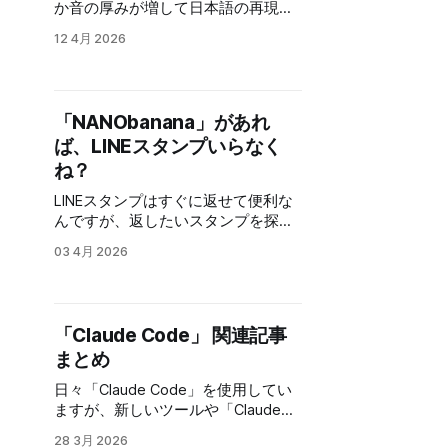
WEBアプリでアクセスすれば使え
か音の厚みが増して日本語の再現度
ないなど改良の余地が多々あるの
て、ローカルで処理させるのが良さ
も上がって、歌唱クオリティが一ラ
で、「JPEG 2000」というフォーマ
12 4月 2026
そうです。 配布やインストールの手
ンク上がったように感じるほどで
ットも作成されました。 「JPEG
間も必要無く、使いたい時にネット
す。 とりあえずバージョンの歴史か
2000」は技術的には従来のJPEGを
に繋がって、ブラウザさえあれば動
ら V2 (2023年秋): 最大生成時間
大幅に上回る優秀なフォーマットに
くので一番使い勝手がいいですよ
は1分20秒でした V3 (2024年
もかかわらず、処理負荷の高さや互
「NANObanana」があれ
ね。 ってな訳で、Claude
春): 生成時間が2分に更新されま
換性の問題から一般消費者向けには
ば、LINEスタンプいらなく
した V3.5 (2024年夏): 曲の構造が
普及しませんでした。 今となって
改善され、初回生成の最大時間が4
ね？
は、それ程負荷は高くないのです
分に、延長
が、開発された当時（2000年代前
LINEスタンプはすぐに返せて便利な
半）のPCのスペックを考えると厳し
んですが、返したいスタンプを探す
（Extend）は1回につ
かったと思われます。 2001年のPC
のが結構手間になってきています。
き最大2分まで可能になりました V4
03 4月 2026
スペックを調べてみました。 Intel
スタンプをそれ程沢山持っている訳
(2024年11月): ボーカル品質が向上
Pentium III 256MBから512MBのRAM
じゃないんですが、３０弱程度あり
し、初回生成の最大時間は4分で
20GBから80GB Windows 98や
ます。 それだけでも、確かこんなの
す。また、「Extend（延長）」
Windows 2000が主流 この
あったなとか、軽い感じのお礼スタ
「Cover（カバー）」「Persona（ペ
「Claude Code」 関連記事
ンプどれがいいかなとか、選ぶのに
ルソナ）」機能が追加されました
まとめ
時間がかかると、手軽に返せるスタ
V4.5 (2025年5月): 初回生成の最大
ンプの意味がありません。 そこで
時間が8分に延長され、プロンプト
日々「Claude Code」を使用してい
「NANObanana」です。画像に日本
への忠実度やスタイルのマッシュア
ますが、新しいツールや「Claude
語も入れてもらえるので、スタンプ
ップ機能が向上しました V4.5+
Code」自信もバージョンアップして
が必要な時に、その場にあったスタ
28 3月 2026