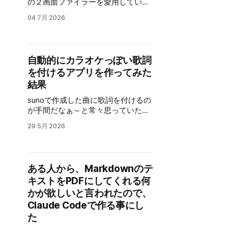
の２画面ファイラーを愛用していま
した。 シェアウェアの頃から、お金
04 7月 2026
を払わせてもらって使わせてもらっ
ていたのですが、ある時からオープ
ンソースになりました。 個人的に欲
しい機能で、ネットワーク上のNAS
自動的にカラオケっぽい歌詞
や他のPCの共有フォルダに手軽にア
を付けるアプリを作ってみた
クセスする機能です。 具体的には
「\PC名\共有フォルダ名」みたいな
結果
アクセスなんですが、これに対応し
sunoで作成した曲に歌詞を付けるの
ていません。 ネットワークドライブ
が手間だなぁ～と常々思っていたの
（ネットワーク上のアクセス先をド
ですが、これを効率化したいと言う
ライブとしてWindowsに）を使えば
29 5月 2026
事で、今回は歌を解析して歌詞を指
アクセスは出来るので、全く使えな
定すればタイミングを合わせて配置
い訳ではないのですが、共有フォイ
してくれるアプリを作ってみまし
ルだが多いとそれ全部にネットワー
た。 せっかく作ったので少し解説
クドライブを割り当てる訳にもいか
ある人から、Markdownのテ
と、どんな物が作れるのか、デモの
ず、最近は使わなくなっていまし
キストをPDFにしてくれる何
動画と少し解説をしますが、アプリ
た。 他のツールも試しましたが、
そのものはライセンスの問題で非公
かが欲しいと言われたので、
「shellfiler」の使い勝手が結構良く
開です。 実際にこのツールで作成し
Claude Codeで作る事にし
て、個人的には変えたくいない！ そ
た動画を３本ほど紹介 スペルトナエ
こで、せっかくオープンソースなん
た
ル サイコロ勇者と魔王の城 アトミッ
だから、AIで必要な部分を修正でき