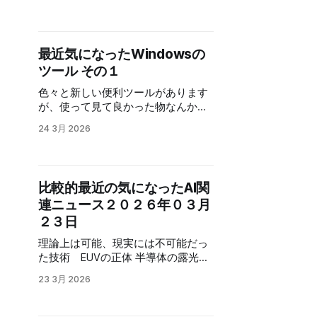
(2025年7月): 「Add Vocals（ボー
いるため、私自身もアップデートし
ンプを作ってしまえばいい！！ と言
カル追加）」や「Add
ていかないと、いつの間にか置いて
う事で、やってみました。 スタンプ
Instrumental（インスト追加）」など
行かれて非効率な使い方をしていた
のプロンプトは、うまい人がいると
の制作ツールが更新されました V5
なんて事になりかねません。 と言う
思うので、そこを突き詰めたい人は
最近気になったWindowsの
(2025年9月): オーディ
訳で、個人的に参考になったり、読
その手の記事を参考にしてくださ
ツール その１
んでいて面白かった記事をピックア
い。 今回は、お手軽にその場でスタ
ップしました。 良ければ参考にして
色々と新しい便利ツールがあります
ンプを作って、友人とかに利用する
ください。 簡単コピペでClaude
が、使って見て良かった物なんかを
ってお話です。 とは言え、イメージ
Codeに144種類のエージェントチー
紹介します。 GPUによる高速圧縮・
通りの結果は欲しいので、何を注意
ムを作成 ── agency-agentsという
24 3月 2026
解凍アプリ「CoZip」が登場、外部
すればそれっぽく作れるのかは少し
40Kスター超のAIエージェント集を
から使えるライブラリもあり 以下が
実験してみたいと思います。 まずは
使いこなす 「Claude Code」は、エ
GITのURLです
AIに素直に聞いてみる。AIの事はAIに
ージェント次第で生成するコードの
https://github.com/bea4dev/cozip?
聞くのが一番です。 次の事に注意し
質が変わってきます。 まだ使っては
比較的最近の気になったAI関
tab=readme-ov-file この手の圧縮や
ろと教えてもらえます。 キャラクタ
いませんが、使って見ようと思って
連ニュース２０２６年０３月
展開ソフトは、CPUでやるのが当た
ー設定: どのキャラクターを使いたい
ます。 効果的なCLAUDE.mdの書き
り前のような状態でしたが、GPUを
２３日
かを明確に指定します。 セリフや感
方 「Claude Code」は
使って高速化するというアプリが出
情表現: どのようなセ
「CLAUDE.md」の書き方次第でも違
理論上は可能、現実には不可能だっ
てきました。 ゲーミングPCなんかだ
いが出るので、この辺も見ておくと
た技術 EUVの正体 半導体の露光装
と、圧縮や展開速度をGPUで高速化
いいかも内容です。「Claude
置で、一昔前は日本もトップランナ
できます。 ありそうで無かったアプ
23 3月 2026
Code」を使う上での基本ですね。
ーでした。 ニコンなんかが強かった
リかなと思います。 Markdown関連
【2026年版】Claude Codeを最強に
ですが、今では「ASML」の独壇場で
ツール AIはMarkdown形式の書式で
するプラグイン・MCP・ツール総ま
す。 その理由や経緯などがまとめら