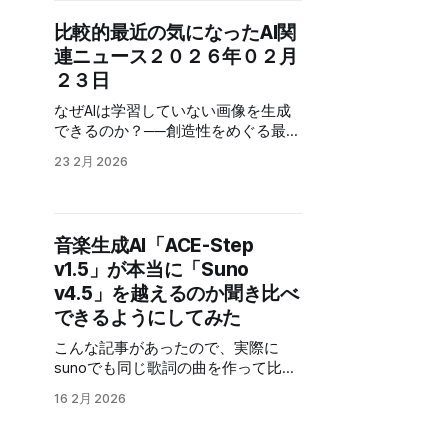
ルAI特化で作られていて、オープン
かアヒルって外人好きだよなって思
ソースで手軽に利用できます。 更
比較的最近の気になったAI関
う事があって、プライバーシー重視
に、AI界隈では珍しく、公式の日本
連ニュース２０２６年０２月
の検索サービス「DuckDuckGo」と
語解説まであります。 ハードウェア
か、AIエージェントの「goose」と
２３日
以外は、全て無料で簡単に構築でき
か、VPNサービス「GOOSE VPN」な
るので、追加のお金を心配しなくて
なぜAIは学習していない画像を生成
ど 他にもありそうなので、軽く検索
もいい、親御さんも安心の
できるのか？──創造性をめぐる最新
して、探してみました。 軽く検索し
vibecoding環境が整います。 じゃ
研究 AIの画像生成は、単なるコピペ
た結果（探せばもっとあるはず） サ
あ、実際にどのくらいの事が出来る
23 2月 2026
とかのレベルを遙かに超えています
ービス概要 名前 検索サービス
のか？ 試してみました。 今回の環境
が、AIがどう動いているのかは、ま
DuckDuckGo ゲーム エスケープ フ
は、WindowsPCに「vibe-local」を
だ完全には解明されていません。 AI
ロム ダッコフ AIエージェント goose
インストールします。 https:/
の動作を現在分かっている事や、説
見守りサービス GOOSE ダウンジャ
音楽生成AI「ACE-Step
なんかを解説している記事です。 気
ケット CANADA GOOSE 水鳥を自動
v1.5」が本当に「Suno
になる方は読んでみてください。 AI
カウントするサービス Goose 1・
の内部に脳の「報酬系」に酷似した
v4.5」を越えるのか聞き比べ
2・3 VPNサービス GOOSE
システムを発見：大規模言語モデル
できるようにしてみた
の知能を支える1%のドーパミンニュ
こんな記事があったので、実際に
ーロンと価値回路の正体 AIの仕組み
sunoでも同じ歌詞の曲を作って比較
に関しての研究です。 人間の脳と同
してみます。 無料で「Suno v4.5」
じような動きをAIもしている話なの
16 2月 2026
超え？ 音楽生成AI「ACE-Step
で、色々考えさせられます。結構面
v1.5」公開 個人向けGPUでも動作
白いです。 サーバーワークス、