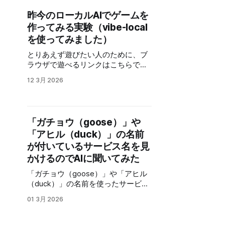
解答をしてくる事が多々あります。
とめ これも結構参考になると思いま
れているので、興味のある方は読ん
その時、それを見たり編集したい時
昨今のローカルAIでゲームを
す。 はやり廃りがあ
でみてください。 AIの構造や動作を
に便利なツールないかなと思ったら
作ってみる実験（vibe-local
見る読み物です。 AI Coding Agent
色々ありました。 そんな訳で、「VS
の内部構造はどうなっているのか、
を使ってみました）
Code」の拡張機能１つと専用のエデ
自作して確かめてみた コーディング
ィタ２種類です。 VS Codeで
とりあえず遊びたい人のために、ブ
エージェントがどのように動いてい
Markdownプレビューのまま編集し
ラウザで遊べるリンクはこちらで
るのか、内部的な動作を検証した ロ
たくて拡張機能を作った 「VS
す。 では本題です。 ローカルAIは、
ーカルLLMで2万文字のドキュメント
12 3月 2026
Code」の拡張機能です。PDFに変換
クラウドタイプと比較すると、かな
分析を試した話 - DeepSeek-R1 32B
する拡張機能などがありますが、編
り性能が劣ります。 実際半年ぐらい
の実力検証 ローカルLLMの性能もど
集が便利な拡張機能をあまり見かけ
前だと、簡単なコードなら問題無く
んどん高くなってきているので、そ
なかったので
作ってくれましたが、具体的に細か
ろそろクラウドとローカルを、処理
「ガチョウ（goose）」や
い部分を指摘すると破綻したりし
する内容によって使い分けると効率
「アヒル（duck）」の名前
て、中々うまく行きませんでした。
よくなるケースも出てきそうです。
正直ほぼ使い物にならない感じで、
が付いているサービス名を見
VIDIA 公式の日本語強化 LLM
しばらく静観って感じだったのです
かけるのでAIに聞いてみた
Nemotron 9B-v2-Japanese を色々
が、こんな記事を発見！ クロードコ
なケースで試してみた Nemotron-
「ガチョウ（goose）」や「アヒル
ードにクロードコード作ってって言
Nano-9B-v2-Japaneseってなん
（duck）」の名前を使ったサービス
って寝たら，朝起きたらクロードコ
だ？〜NVIDIAが放つ日本語特化9Bモ
やアプリをちょいちょい見かけるの
ードが出来てたんだ… 万博でも猛威
デルをローカルで完全攻略〜
01 3月 2026
で、なんでかなと思ってAIに聞いて
を振るっていた、「落合陽一」さん
「Nemotron-Nano-9B-v
みました。 「GPT-5.2」を使用して
が、Claude Code的な機能をローカ
ます。 事の発端ですが、ガチョウと