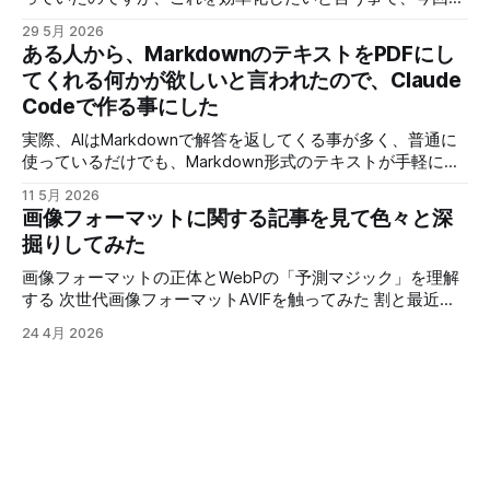
Windowsに）を使えばアクセスは出来るので、全く使えない
歌を解析して歌詞を指定すればタイミングを合わせて配置し
29 5月 2026
訳ではないのですが、共有フォイルだが多いとそれ全部にネ
てくれるアプリを作ってみました。 せっかく作ったので少
ある人から、MarkdownのテキストをPDFにし
ットワークドライブを割り当てる訳にもいかず、最近は使わ
し解説と、どんな物が作れるのか、デモの動画と少し解説を
てくれる何かが欲しいと言われたので、Claude
なくなっていました。 他のツールも試しましたが、
しますが、アプリそのものはライセンスの問題で非公開で
「shellfiler」の使い勝手が結構良くて、個人的には変えたく
Codeで作る事にした
す。 実際にこのツールで作成した動画を３本ほど紹介 スペ
いない！ そこで、せっかくオープンソースなんだから、AIで
ルトナエル サイコロ勇者と魔王の城 アトミックピクニック
実際、AIはMarkdownで解答を返してくる事が多く、普通に
必要な部分を修正できれば、良さそう！ 「shellfiler」のGIT
見てもらうと分かりますが、これが思ったより簡単に作れる
使っているだけでも、Markdown形式のテキストが手軽に表
のURLです。 使用するAIは今回Geminiさんで、新しくなった
ようになったので、現在のように短期間で作れるようになり
示したり、PDFに変換できると便利だと思うので、ブラウザ
「AntiGravity」でやってみます。 作業ファルダを指
ました。 歌詞入りで曲を公開する場合に、歌詞を入れる作
11 5月 2026
で手軽に使える物を作りました。 作成後WEB上にアップし
画像フォーマットに関する記事を見て色々と深
業に時間がかかる割に、イマイチなできになる事も多いの
たのが以下のURLになります。
で、クオリティーが安定したのも良かったです。 では、次
掘りしてみた
https://test.aisgm.me/test_prog/app/md2pdf/ VS Codeのプ
の動画で実際にツールを使って曲に歌詞を入れていきます。
ラグイン入れれば、同じ事は出来ますし、他にも同じような
画像フォーマットの正体とWebPの「予測マジック」を理解
使用しているＡＩのライセンス問題で、手軽に公開できない
アプリを作っている人がいるので、それを使うのも手なんで
する 次世代画像フォーマットAVIFを触ってみた 割と最近の
のと、需要がそれ程無さそうなので、こんなアプリで動画作
すが、最近は怪しいサイトも多いですし、広告が大量に出る
画像圧縮フォーマットについてです。 「webp」は比較的見
成してますよって紹介になります。 音源さえ用意すれば、
24 4月 2026
ものも多いです。 更に、プラグインがウィルスに汚染され
るようになったフォーマットですが、従来は画像のサイズが
カラオケも作れちゃいます。 カラオケの例です。
ているケースなんかもニュースになっているので、セキュリ
小さいのはJPGで、透明色が使えて画質を維持するのがPNG
ティー的に使った事が無いものを人に勧めるのも怖いです。
って感じで、使い分けられていると思います。 しかし、JPG
そんな訳で、手軽に使えてインストール等の面倒な準備が必
は古いフォーマットで圧縮アルゴリズムも古い上に、透明色
要無いってなると、WEBアプリでアクセスすれば使えて、ロ
が使えないなど改良の余地が多々あるので、「JPEG 2000」
ーカルで処理させるのが良さそうです。 配布やインストー
というフォーマットも作成されました。 「JPEG 2000」は技
ルの手間も必要無く、使いたい時にネットに繋がって、ブラ
術的には従来のJPEGを大幅に上回る優秀なフォーマットに
ウザさえあれば動くので一番使い勝手がいいですよね。 っ