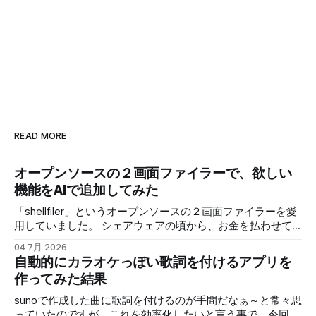
READ MORE
オープンソースの２画面ファイラーで、欲しい
機能をAIで追加してみた
「shellfiler」というオープンソースの２画面ファイラーを愛
用していました。 シェアウェアの頃から、お金を払わせて
もらって使わせてもらっていたのですが、ある時からオープ
04 7月 2026
ンソースになりました。 個人的に欲しい機能で、ネットワ
自動的にカラオケっぽい歌詞を付けるアプリを
ーク上のNASや他のPCの共有フォルダに手軽にアクセスする
作ってみた結果
機能です。 具体的には「\PC名\共有フォルダ名」みたいなア
クセスなんですが、これに対応していません。 ネットワー
sunoで作成した曲に歌詞を付けるのが手間だなぁ～と常々思
クドライブ（ネットワーク上のアクセス先をドライブとして
っていたのですが、これを効率化したいと言う事で、今回は