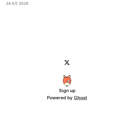
画像圧縮フォーマットについてです。 「webp」は比較的見
成してますよって紹介になります。 音源さえ用意すれば、
24 4月 2026
ものも多いです。 更に、プラグインがウィルスに汚染され
るようになったフォーマットですが、従来は画像のサイズが
カラオケも作れちゃいます。 カラオケの例です。
ているケースなんかもニュースになっているので、セキュリ
小さいのはJPGで、透明色が使えて画質を維持するのがPNG
ティー的に使った事が無いものを人に勧めるのも怖いです。
って感じで、使い分けられていると思います。 しかし、JPG
そんな訳で、手軽に使えてインストール等の面倒な準備が必
は古いフォーマットで圧縮アルゴリズムも古い上に、透明色
要無いってなると、WEBアプリでアクセスすれば使えて、ロ
が使えないなど改良の余地が多々あるので、「JPEG 2000」
ーカルで処理させるのが良さそうです。 配布やインストー
というフォーマットも作成されました。 「JPEG 2000」は技
ルの手間も必要無く、使いたい時にネットに繋がって、ブラ
術的には従来のJPEGを大幅に上回る優秀なフォーマットに
ウザさえあれば動くので一番使い勝手がいいですよね。 っ
もかかわらず、処理負荷の高さや互換性の問題から一般消費
てな訳で、Claude
者向けには普及しませんでした。 今となっては、それ程負
荷は高くないのですが、開発された当時（2000年代前半）
のPCのスペックを考えると厳しかったと思われます。 2001
年のPCスペックを調べてみました。 Intel Pentium III 256MB
から512MBのRAM 20GBから80GB Windows 98やWindows
2000が主流 この
Sign up
Powered by
Ghost