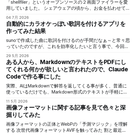
「shellfiler」というオープンソースの２画面ファイラーを愛
用していました。 シェアウェアの頃から、お金を払わせて
もらって使わせてもらっていたのですが、ある時からオープ
04 7月 2026
ンソースになりました。 個人的に欲しい機能で、ネットワ
自動的にカラオケっぽい歌詞を付けるアプリを
ーク上のNASや他のPCの共有フォルダに手軽にアクセスする
作ってみた結果
機能です。 具体的には「\PC名\共有フォルダ名」みたいなア
クセスなんですが、これに対応していません。 ネットワー
sunoで作成した曲に歌詞を付けるのが手間だなぁ～と常々思
クドライブ（ネットワーク上のアクセス先をドライブとして
っていたのですが、これを効率化したいと言う事で、今回は
Windowsに）を使えばアクセスは出来るので、全く使えない
歌を解析して歌詞を指定すればタイミングを合わせて配置し
29 5月 2026
訳ではないのですが、共有フォイルだが多いとそれ全部にネ
てくれるアプリを作ってみました。 せっかく作ったので少
ある人から、MarkdownのテキストをPDFにし
ットワークドライブを割り当てる訳にもいかず、最近は使わ
し解説と、どんな物が作れるのか、デモの動画と少し解説を
てくれる何かが欲しいと言われたので、Claude
なくなっていました。 他のツールも試しましたが、
しますが、アプリそのものはライセンスの問題で非公開で
「shellfiler」の使い勝手が結構良くて、個人的には変えたく
Codeで作る事にした
す。 実際にこのツールで作成した動画を３本ほど紹介 スペ
いない！ そこで、せっかくオープンソースなんだから、AIで
ルトナエル サイコロ勇者と魔王の城 アトミックピクニック
実際、AIはMarkdownで解答を返してくる事が多く、普通に
必要な部分を修正できれば、良さそう！ 「shellfiler」のGIT
見てもらうと分かりますが、これが思ったより簡単に作れる
使っているだけでも、Markdown形式のテキストが手軽に表
のURLです。 使用するAIは今回Geminiさんで、新しくなった
ようになったので、現在のように短期間で作れるようになり
示したり、PDFに変換できると便利だと思うので、ブラウザ
「AntiGravity」でやってみます。 作業ファルダを指
ました。 歌詞入りで曲を公開する場合に、歌詞を入れる作
11 5月 2026
で手軽に使える物を作りました。 作成後WEB上にアップし
画像フォーマットに関する記事を見て色々と深
業に時間がかかる割に、イマイチなできになる事も多いの
たのが以下のURLになります。
で、クオリティーが安定したのも良かったです。 では、次
掘りしてみた
https://test.aisgm.me/test_prog/app/md2pdf/ VS Codeのプ
の動画で実際にツールを使って曲に歌詞を入れていきます。
ラグイン入れれば、同じ事は出来ますし、他にも同じような
画像フォーマットの正体とWebPの「予測マジック」を理解
使用しているＡＩのライセンス問題で、手軽に公開できない
アプリを作っている人がいるので、それを使うのも手なんで
する 次世代画像フォーマットAVIFを触ってみた 割と最近の
のと、需要がそれ程無さそうなので、こんなアプリで動画作
すが、最近は怪しいサイトも多いですし、広告が大量に出る