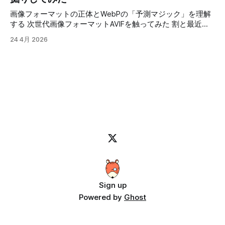
https://test.aisgm.me/test_prog/app/md2pdf/ VS Codeのプ
の動画で実際にツールを使って曲に歌詞を入れていきます。
ラグイン入れれば、同じ事は出来ますし、他にも同じような
画像フォーマットの正体とWebPの「予測マジック」を理解
使用しているＡＩのライセンス問題で、手軽に公開できない
アプリを作っている人がいるので、それを使うのも手なんで
する 次世代画像フォーマットAVIFを触ってみた 割と最近の
のと、需要がそれ程無さそうなので、こんなアプリで動画作
すが、最近は怪しいサイトも多いですし、広告が大量に出る
画像圧縮フォーマットについてです。 「webp」は比較的見
成してますよって紹介になります。 音源さえ用意すれば、
24 4月 2026
ものも多いです。 更に、プラグインがウィルスに汚染され
るようになったフォーマットですが、従来は画像のサイズが
カラオケも作れちゃいます。 カラオケの例です。
ているケースなんかもニュースになっているので、セキュリ
小さいのはJPGで、透明色が使えて画質を維持するのがPNG
ティー的に使った事が無いものを人に勧めるのも怖いです。
って感じで、使い分けられていると思います。 しかし、JPG
そんな訳で、手軽に使えてインストール等の面倒な準備が必
は古いフォーマットで圧縮アルゴリズムも古い上に、透明色
要無いってなると、WEBアプリでアクセスすれば使えて、ロ
が使えないなど改良の余地が多々あるので、「JPEG 2000」
ーカルで処理させるのが良さそうです。 配布やインストー
というフォーマットも作成されました。 「JPEG 2000」は技
ルの手間も必要無く、使いたい時にネットに繋がって、ブラ
術的には従来のJPEGを大幅に上回る優秀なフォーマットに
ウザさえあれば動くので一番使い勝手がいいですよね。 っ
もかかわらず、処理負荷の高さや互換性の問題から一般消費
てな訳で、Claude
者向けには普及しませんでした。 今となっては、それ程負
荷は高くないのですが、開発された当時（2000年代前半）
のPCのスペックを考えると厳しかったと思われます。 2001
年のPCスペックを調べてみました。 Intel Pentium III 256MB
から512MBのRAM 20GBから80GB Windows 98やWindows
2000が主流 この
Sign up
Powered by
Ghost