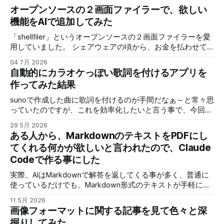
オープンソースの２画面ファイラーで、欲しい
機能をAIで追加してみた
「shellfiler」というオープンソースの２画面ファイラーを愛
用していました。 シェアウェアの頃から、お金を払わせて
もらって使わせてもらっていたのですが、ある時からオープ
04 7月 2026
ンソースになりました。 個人的に欲しい機能で、ネットワ
自動的にカラオケっぽい歌詞を付けるアプリを
ーク上のNASや他のPCの共有フォルダに手軽にアクセスする
作ってみた結果
機能です。 具体的には「\PC名\共有フォルダ名」みたいなア
クセスなんですが、これに対応していません。 ネットワー
sunoで作成した曲に歌詞を付けるのが手間だなぁ～と常々思
クドライブ（ネットワーク上のアクセス先をドライブとして
っていたのですが、これを効率化したいと言う事で、今回は
Windowsに）を使えばアクセスは出来るので、全く使えない
歌を解析して歌詞を指定すればタイミングを合わせて配置し
29 5月 2026
訳ではないのですが、共有フォイルだが多いとそれ全部にネ
てくれるアプリを作ってみました。 せっかく作ったので少
ある人から、MarkdownのテキストをPDFにし
ットワークドライブを割り当てる訳にもいかず、最近は使わ
し解説と、どんな物が作れるのか、デモの動画と少し解説を
てくれる何かが欲しいと言われたので、Claude
なくなっていました。 他のツールも試しましたが、
しますが、アプリそのものはライセンスの問題で非公開で
「shellfiler」の使い勝手が結構良くて、個人的には変えたく
Codeで作る事にした
す。 実際にこのツールで作成した動画を３本ほど紹介 スペ
いない！ そこで、せっかくオープンソースなんだから、AIで
ルトナエル サイコロ勇者と魔王の城 アトミックピクニック
実際、AIはMarkdownで解答を返してくる事が多く、普通に
必要な部分を修正できれば、良さそう！ 「shellfiler」のGIT
見てもらうと分かりますが、これが思ったより簡単に作れる
使っているだけでも、Markdown形式のテキストが手軽に表
のURLです。 使用するAIは今回Geminiさんで、新しくなった
ようになったので、現在のように短期間で作れるようになり
示したり、PDFに変換できると便利だと思うので、ブラウザ
「AntiGravity」でやってみます。 作業ファルダを指
ました。 歌詞入りで曲を公開する場合に、歌詞を入れる作
11 5月 2026
で手軽に使える物を作りました。 作成後WEB上にアップし
画像フォーマットに関する記事を見て色々と深
業に時間がかかる割に、イマイチなできになる事も多いの
たのが以下のURLになります。
で、クオリティーが安定したのも良かったです。 では、次
掘りしてみた