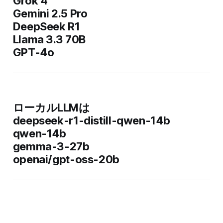
Grok 4
Gemini 2.5 Pro
DeepSeek R1
Llama 3.3 70B
GPT-4o
ローカルLLMは
deepseek-r1-distill-qwen-14b
qwen-14b
gemma-3-27b
openai/gpt-oss-20b