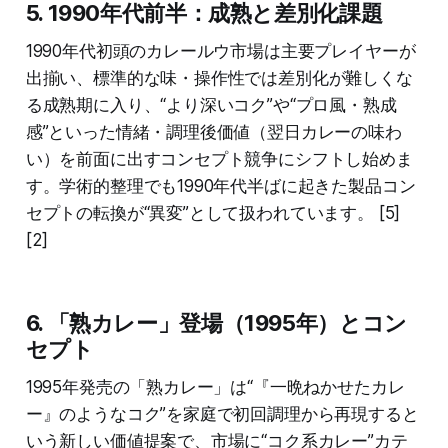
5. 1990年代前半：成熟と差別化課題
1990年代初頭のカレールウ市場は主要プレイヤーが
出揃い、標準的な味・操作性では差別化が難しくな
る成熟期に入り、“より深いコク”や“プロ風・熟成
感”といった情緒・調理後価値（翌日カレーの味わ
い）を前面に出すコンセプト競争にシフトし始めま
す。学術的整理でも1990年代半ばに起きた製品コン
セプトの転換が“異変”として扱われています。 [5]
[2]
6. 「熟カレー」登場（1995年）とコン
セプト
1995年発売の「熟カレー」は“『一晩ねかせたカレ
ー』のようなコク”を家庭で初回調理から再現すると
いう新しい価値提案で、市場に“コク系カレー”カテ