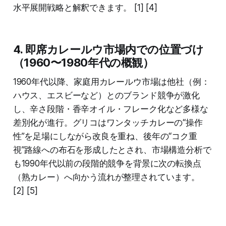
水平展開戦略と解釈できます。 [1] [4]
4. 即席カレールウ市場内での位置づけ
（1960〜1980年代の概観）
1960年代以降、家庭用カレールウ市場は他社（例：
ハウス、エスビーなど）とのブランド競争が激化
し、辛さ段階・香辛オイル・フレーク化など多様な
差別化が進行。グリコはワンタッチカレーの“操作
性”を足場にしながら改良を重ね、後年の“コク重
視”路線への布石を形成したとされ、市場構造分析で
も1990年代以前の段階的競争を背景に次の転換点
（熟カレー）へ向かう流れが整理されています。
[2] [5]