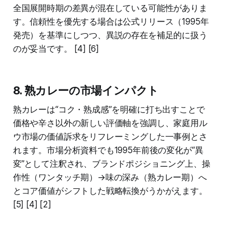
全国展開時期の差異が混在している可能性がありま
す。信頼性を優先する場合は公式リリース（1995年
発売）を基準にしつつ、異説の存在を補足的に扱う
のが妥当です。 [4] [6]
8. 熟カレーの市場インパクト
熟カレーは“コク・熟成感”を明確に打ち出すことで
価格や辛さ以外の新しい評価軸を強調し、家庭用ル
ウ市場の価値訴求をリフレーミングした一事例とさ
れます。市場分析資料でも1995年前後の変化が“異
変”として注釈され、ブランドポジショニング上、操
作性（ワンタッチ期）→味の深み（熟カレー期）へ
とコア価値がシフトした戦略転換がうかがえます。
[5] [4] [2]