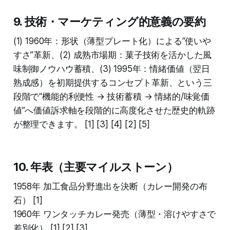
9. 技術・マーケティング的意義の要約
(1) 1960年：形状（薄型プレート化）による“使いや
すさ”革新、(2) 成熟市場期：菓子技術を活かした風
味制御ノウハウ蓄積、(3) 1995年：情緒価値（翌日
熟成感）を初期提供するコンセプト革新、という三
段階で“機能的利便性 → 技術蓄積 → 情緒的/味覚価
値”へ価値訴求軸を段階的に高度化させた歴史的軌跡
が整理できます。 [1] [3] [4] [2] [5]
10. 年表（主要マイルストーン）
1958年 加工食品分野進出を決断（カレー開発の布
石） [1]
1960年 ワンタッチカレー発売（薄型・溶けやすさで
差別化） [1] [2] [3]