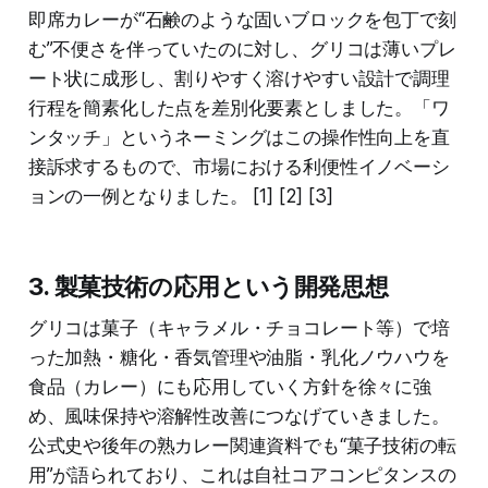
即席カレーが“石鹸のような固いブロックを包丁で刻
む”不便さを伴っていたのに対し、グリコは薄いプレ
ート状に成形し、割りやすく溶けやすい設計で調理
行程を簡素化した点を差別化要素としました。「ワ
ンタッチ」というネーミングはこの操作性向上を直
接訴求するもので、市場における利便性イノベーシ
ョンの一例となりました。 [1] [2] [3]
3. 製菓技術の応用という開発思想
グリコは菓子（キャラメル・チョコレート等）で培
った加熱・糖化・香気管理や油脂・乳化ノウハウを
食品（カレー）にも応用していく方針を徐々に強
め、風味保持や溶解性改善につなげていきました。
公式史や後年の熟カレー関連資料でも“菓子技術の転
用”が語られており、これは自社コアコンピタンスの