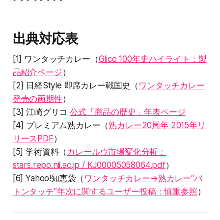
出典対応表
[1] ワンタッチカレー（
Glico 100年史ハイライト：製
品紹介ページ
）
[2] 日経Style 即席カレー戦国史（
ワンタッチカレー
発売の画期性
）
[3] 江崎グリコ
公式「商品の歴史」年表ページ
[4] プレミアム熟カレー（
熟カレー20周年 2015年リ
リースPDF
）
[5] 学術資料（
カレールウ市場変化分析：
stars.repo.nii.ac.jp / KJ00005058064.pdf
）
[6] Yahoo!知恵袋（
ワンタッチカレー→熟カレー“バ
トンタッチ”年次に関するユーザー投稿：慎重参照
）