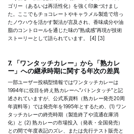
ゴリー（あるいは再活性化）を強く印象づけまし
た。ここでもチョコレートやキャラメル製造で培っ
たノウハウを活かす製法が言及され、香味成分や油
脂のコントロールを通じた味の“熟成感”再現が技術
ストーリーとして語られています。 [4] [3]
7. 「ワンタッチカレー」から「熟カレ
ー」への継承時期に関する年次の差異
一部ユーザー投稿型情報ではワンタッチカレーは
1994年に役目を終え熟カレーへ“バトンタッチ”と記
述されていますが、公式系資料（熟カレー発売20周
年資料等）では発売年を1995年とするため、(1) ワン
タッチカレーの終売時期（製造終了や流通在庫消
化）と (2) 熟カレーの市場投入（発表・全国発売）
との間で年度表記のズレ、または先行テスト販売と