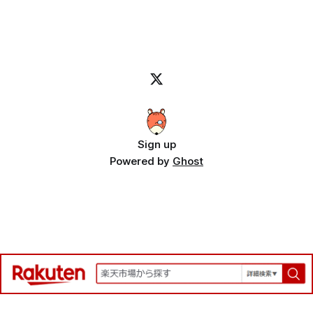
が使えないなど改良の余地が多々あるので、「JPEG 2000」
ーカルで処理させるのが良さそうです。 配布やインストー
というフォーマットも作成されました。 「JPEG 2000」は技
ルの手間も必要無く、使いたい時にネットに繋がって、ブラ
術的には従来のJPEGを大幅に上回る優秀なフォーマットに
ウザさえあれば動くので一番使い勝手がいいですよね。 っ
もかかわらず、処理負荷の高さや互換性の問題から一般消費
てな訳で、Claude
者向けには普及しませんでした。 今となっては、それ程負
荷は高くないのですが、開発された当時（2000年代前半）
のPCのスペックを考えると厳しかったと思われます。 2001
年のPCスペックを調べてみました。 Intel Pentium III 256MB
から512MBのRAM 20GBから80GB Windows 98やWindows
2000が主流 この
Sign up
Powered by
Ghost