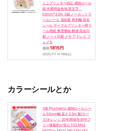
ミニプリンター純正 感熱ロール
紙 半透明金色地 黒文字
50mm*3.5m 3個 ノーカットラ
ベルシール 強粘着 再剥離 宛名
シール サーマルプリンター用ラ
ベル用紙 整理整頓 郵便 宛名印
刷 ノート印刷 メモ アドレス フ
ォメモ
1815円
価格:
(2025/7/1 14:18時点)
カラーシールとか
3巻 Phomemo 感熱ロールシー
ル 50mm幅 長さ3.5m 紫/ロー
ズ/オレンジ 20年間保存 BPAフ
リー接着剤が安心 T02 M02
M02Pro M02S M03 M04AS