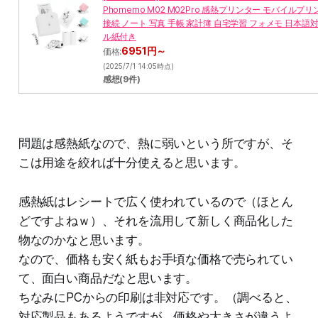
Phomemo M02 M02Pro 感熱プリンター モバイルプリンター
接続 ノート 写真 手帳 家計簿 自宅学習 フォメモ 日本語
ル紙付き
6951円～
価格:
(2025/7/1 14:05時点)
感想(9件)
問題は感熱紙なので、熱に弱いという所ですが、そ
こは用途を絞れば十分使えると思います。
感熱紙はレシートで広く使われているので（ほとん
どですよねｗ）、それを流用して新しく商品化した
物なのかなと思います。
なので、価格も安く紙もお手頃な価格で売られてい
て、面白い商品だなと思います。
ちなみにPCからの印刷は非対応です。（調べると、
対応製品もあるようですが、価格や大きさが違うよ