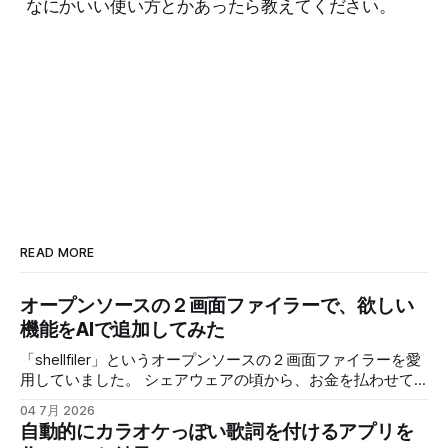
なにかいい使い方とかあったら教えてください。
READ MORE
オープンソースの２画面ファイラーで、欲しい
機能をAIで追加してみた
「shellfiler」というオープンソースの２画面ファイラーを愛
用していました。 シェアウェアの頃から、お金を払わせて
もらって使わせてもらっていたのですが、ある時からオープ
04 7月 2026
ンソースになりました。 個人的に欲しい機能で、ネットワ
自動的にカラオケっぽい歌詞を付けるアプリを
ーク上のNASや他のPCの共有フォルダに手軽にアクセスする