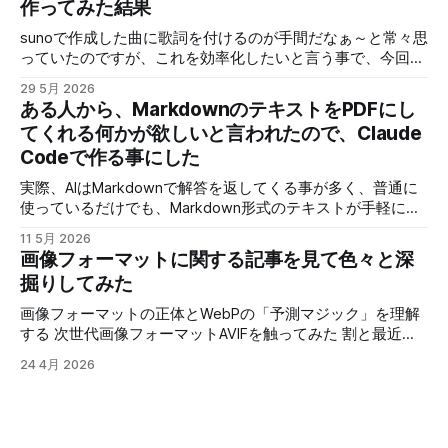
作ってみた結果
機能です。 具体的には「\PC名\共有フォルダ名」みたいなア
クセスなんですが、これに対応していません。 ネットワー
sunoで作成した曲に歌詞を付けるのが手間だなぁ～と常々思
クドライブ（ネットワーク上のアクセス先をドライブとして
っていたのですが、これを効率化したいと言う事で、今回は
Windowsに）を使えばアクセスは出来るので、全く使えない
歌を解析して歌詞を指定すればタイミングを合わせて配置し
29 5月 2026
訳ではないのですが、共有フォイルだが多いとそれ全部にネ
てくれるアプリを作ってみました。 せっかく作ったので少
ある人から、MarkdownのテキストをPDFにし
ットワークドライブを割り当てる訳にもいかず、最近は使わ
し解説と、どんな物が作れるのか、デモの動画と少し解説を
てくれる何かが欲しいと言われたので、Claude
なくなっていました。 他のツールも試しましたが、
しますが、アプリそのものはライセンスの問題で非公開で
「shellfiler」の使い勝手が結構良くて、個人的には変えたく
Codeで作る事にした
す。 実際にこのツールで作成した動画を３本ほど紹介 スペ
いない！ そこで、せっかくオープンソースなんだから、AIで
ルトナエル サイコロ勇者と魔王の城 アトミックピクニック
実際、AIはMarkdownで解答を返してくる事が多く、普通に
必要な部分を修正できれば、良さそう！ 「shellfiler」のGIT
見てもらうと分かりますが、これが思ったより簡単に作れる
使っているだけでも、Markdown形式のテキストが手軽に表
のURLです。 使用するAIは今回Geminiさんで、新しくなった
ようになったので、現在のように短期間で作れるようになり
示したり、PDFに変換できると便利だと思うので、ブラウザ
「AntiGravity」でやってみます。 作業ファルダを指
ました。 歌詞入りで曲を公開する場合に、歌詞を入れる作
11 5月 2026
で手軽に使える物を作りました。 作成後WEB上にアップし
画像フォーマットに関する記事を見て色々と深
業に時間がかかる割に、イマイチなできになる事も多いの
たのが以下のURLになります。
で、クオリティーが安定したのも良かったです。 では、次
掘りしてみた
https://test.aisgm.me/test_prog/app/md2pdf/ VS Codeのプ
の動画で実際にツールを使って曲に歌詞を入れていきます。
ラグイン入れれば、同じ事は出来ますし、他にも同じような
画像フォーマットの正体とWebPの「予測マジック」を理解
使用しているＡＩのライセンス問題で、手軽に公開できない
アプリを作っている人がいるので、それを使うのも手なんで
する 次世代画像フォーマットAVIFを触ってみた 割と最近の
のと、需要がそれ程無さそうなので、こんなアプリで動画作
すが、最近は怪しいサイトも多いですし、広告が大量に出る
画像圧縮フォーマットについてです。 「webp」は比較的見
成してますよって紹介になります。 音源さえ用意すれば、
24 4月 2026
ものも多いです。 更に、プラグインがウィルスに汚染され
るようになったフォーマットですが、従来は画像のサイズが
カラオケも作れちゃいます。 カラオケの例です。
ているケースなんかもニュースになっているので、セキュリ
小さいのはJPGで、透明色が使えて画質を維持するのがPNG
ティー的に使った事が無いものを人に勧めるのも怖いです。
って感じで、使い分けられていると思います。 しかし、JPG
そんな訳で、手軽に使えてインストール等の面倒な準備が必
は古いフォーマットで圧縮アルゴリズムも古い上に、透明色
要無いってなると、WEBアプリでアクセスすれば使えて、ロ