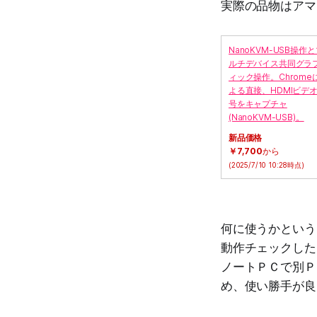
実際の品物はアマ
NanoKVM-USB操作
ルチデバイス共同グラ
ィック操作。Chrome
よる直接、HDMIビデ
号をキャプチャ
(NanoKVM-USB)。
新品価格
￥7,700
から
(2025/7/10 10:28時点)
何に使うかという
動作チェックした
ノートＰＣで別Ｐ
め、使い勝手が良