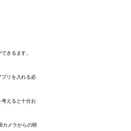
ができるます。
。
アプリを入れる必
を考えると十分お
EBカメラからの映