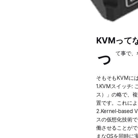
KVMって
っ
て事で、
そもそもKVMに
1.KVMスイッチ:
ス）」の略で、複
置です。これによ
2.Kernel-bas
スの仮想化技術で
働させることができ
まなOSを同時に