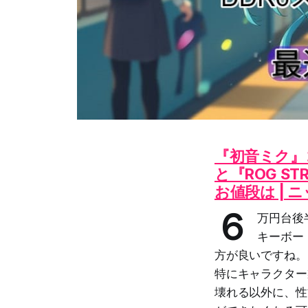
『初音ミク』
と『ROG STRI
お値段は | 
６
万円台後
キーボー
方が良いですね。
特にキャラクター
壊れる以外に、性