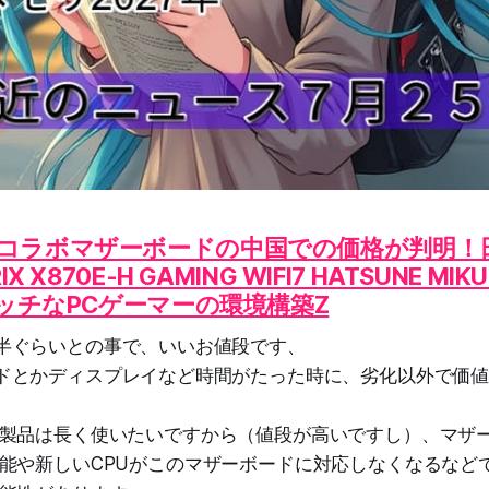
コラボマザーボードの中国での価格が判明！
X X870E-H GAMING WIFI7 HATSUNE MIK
ニッチなPCゲーマーの環境構築Z
半ぐらいとの事で、いいお値段です、
ドとかディスプレイなど時間がたった時に、劣化以外で価
製品は長く使いたいですから（値段が高いですし）、マザ
能や新しいCPUがこのマザーボードに対応しなくなるなど