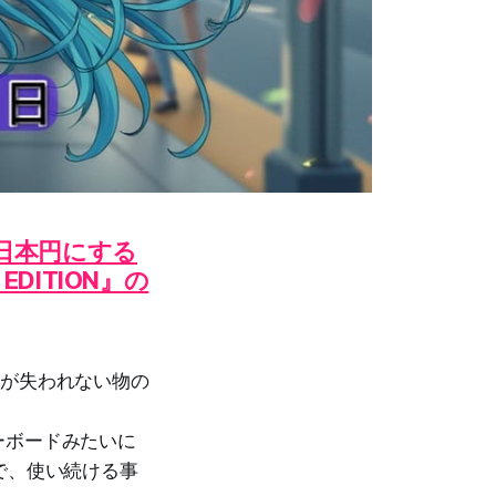
日本円にする
U EDITION』の
値が失われない物の
ーボードみたいに
で、使い続ける事