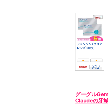
グーグルGem
Claudeの牙