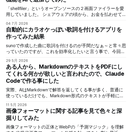
「shellfiler」というオープンソースの２画面ファイラーを愛
用していました。 シェアウェアの頃から、お金を払わせて
もらって使わせてもらっていたのですが、ある時からオープ
04 7月 2026
ンソースになりました。 個人的に欲しい機能で、ネットワ
自動的にカラオケっぽい歌詞を付けるアプリを
ーク上のNASや他のPCの共有フォルダに手軽にアクセスする
作ってみた結果
機能です。 具体的には「\PC名\共有フォルダ名」みたいなア
クセスなんですが、これに対応していません。 ネットワー
sunoで作成した曲に歌詞を付けるのが手間だなぁ～と常々思
クドライブ（ネットワーク上のアクセス先をドライブとして
っていたのですが、これを効率化したいと言う事で、今回は
Windowsに）を使えばアクセスは出来るので、全く使えない
歌を解析して歌詞を指定すればタイミングを合わせて配置し
29 5月 2026
訳ではないのですが、共有フォイルだが多いとそれ全部にネ
てくれるアプリを作ってみました。 せっかく作ったので少
ある人から、MarkdownのテキストをPDFにし
ットワークドライブを割り当てる訳にもいかず、最近は使わ
し解説と、どんな物が作れるのか、デモの動画と少し解説を
てくれる何かが欲しいと言われたので、Claude
なくなっていました。 他のツールも試しましたが、
しますが、アプリそのものはライセンスの問題で非公開で
「shellfiler」の使い勝手が結構良くて、個人的には変えたく
Codeで作る事にした
す。 実際にこのツールで作成した動画を３本ほど紹介 スペ
いない！ そこで、せっかくオープンソースなんだから、AIで
ルトナエル サイコロ勇者と魔王の城 アトミックピクニック
実際、AIはMarkdownで解答を返してくる事が多く、普通に
必要な部分を修正できれば、良さそう！ 「shellfiler」のGIT
見てもらうと分かりますが、これが思ったより簡単に作れる
使っているだけでも、Markdown形式のテキストが手軽に表
のURLです。 使用するAIは今回Geminiさんで、新しくなった
ようになったので、現在のように短期間で作れるようになり
示したり、PDFに変換できると便利だと思うので、ブラウザ
「AntiGravity」でやってみます。 作業ファルダを指
ました。 歌詞入りで曲を公開する場合に、歌詞を入れる作
11 5月 2026
で手軽に使える物を作りました。 作成後WEB上にアップし
画像フォーマットに関する記事を見て色々と深
業に時間がかかる割に、イマイチなできになる事も多いの
たのが以下のURLになります。
で、クオリティーが安定したのも良かったです。 では、次
掘りしてみた
https://test.aisgm.me/test_prog/app/md2pdf/ VS Codeのプ
の動画で実際にツールを使って曲に歌詞を入れていきます。
ラグイン入れれば、同じ事は出来ますし、他にも同じような
画像フォーマットの正体とWebPの「予測マジック」を理解
使用しているＡＩのライセンス問題で、手軽に公開できない
アプリを作っている人がいるので、それを使うのも手なんで