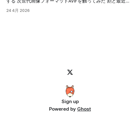
する 次世代画像フォーマットAVIFを触ってみた 割と最近の
のと、需要がそれ程無さそうなので、こんなアプリで動画作
すが、最近は怪しいサイトも多いですし、広告が大量に出る
画像圧縮フォーマットについてです。 「webp」は比較的見
成してますよって紹介になります。 音源さえ用意すれば、
24 4月 2026
ものも多いです。 更に、プラグインがウィルスに汚染され
るようになったフォーマットですが、従来は画像のサイズが
カラオケも作れちゃいます。 カラオケの例です。
ているケースなんかもニュースになっているので、セキュリ
小さいのはJPGで、透明色が使えて画質を維持するのがPNG
ティー的に使った事が無いものを人に勧めるのも怖いです。
って感じで、使い分けられていると思います。 しかし、JPG
そんな訳で、手軽に使えてインストール等の面倒な準備が必
は古いフォーマットで圧縮アルゴリズムも古い上に、透明色
要無いってなると、WEBアプリでアクセスすれば使えて、ロ
が使えないなど改良の余地が多々あるので、「JPEG 2000」
ーカルで処理させるのが良さそうです。 配布やインストー
というフォーマットも作成されました。 「JPEG 2000」は技
ルの手間も必要無く、使いたい時にネットに繋がって、ブラ
術的には従来のJPEGを大幅に上回る優秀なフォーマットに
ウザさえあれば動くので一番使い勝手がいいですよね。 っ
もかかわらず、処理負荷の高さや互換性の問題から一般消費
てな訳で、Claude
者向けには普及しませんでした。 今となっては、それ程負
荷は高くないのですが、開発された当時（2000年代前半）
のPCのスペックを考えると厳しかったと思われます。 2001
年のPCスペックを調べてみました。 Intel Pentium III 256MB
から512MBのRAM 20GBから80GB Windows 98やWindows
2000が主流 この
Sign up
Powered by
Ghost