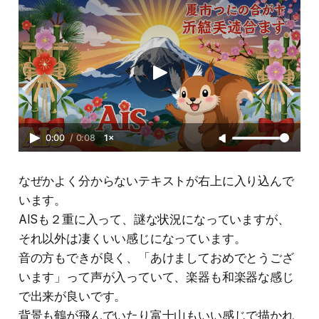
0:00
/
0:08
1×
なぜかよく分からないテキストが右上に入り込んで
います。
AISも２重に入って、謎な状況になっていますが、
それ以外は凄くいい感じになっています。
音の方もできが良く、「あけましておめでとうござ
います」って声が入っていて、楽器も和楽器な感じ
で出来が良いです。
背景も鶴が飛んでいたり富士山もいい感じで描かれ