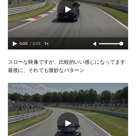
0:00
/
0:05
1×
スローな映像ですが、比較的いい感じになってます
最後に、それでも微妙なパターン