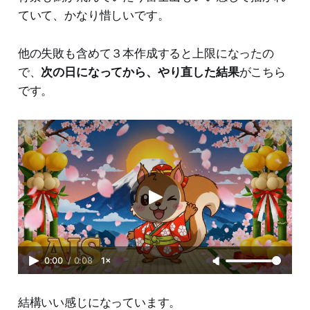
ていて、かなり惜しいです。
他の失敗も含めて３本作成すると上限になったの
で、
次の日になってから、やり直した結果
がこちら
です。
0:00
/
0:08
1×
結構いい感じになっています。