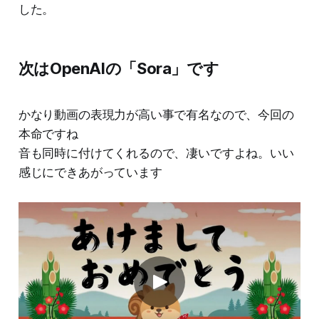
した。
次は
OpenAI
の「
Sora
」です
かなり動画の表現力が高い事で有名なので、今回の
本命ですね
音も同時に付けてくれるので、凄いですよね。いい
感じにできあがっています