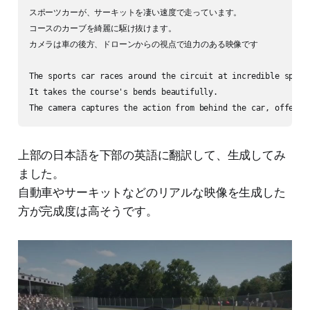
スポーツカーが、サーキットを凄い速度で走っています。

コースのカーブを綺麗に駆け抜けます。

カメラは車の後方、ドローンからの視点で迫力のある映像です

The sports car races around the circuit at incredible speed.
It takes the course's bends beautifully.

上部の日本語を下部の英語に翻訳して、生成してみ
ました。
自動車やサーキットなどのリアルな映像を生成した
方が完成度は高そうです。