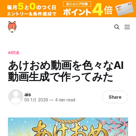
AI関連
あけおめ動画を色々なAI
動画生成で作ってみた
ais
Share
05 1月 2026
—
4 min read