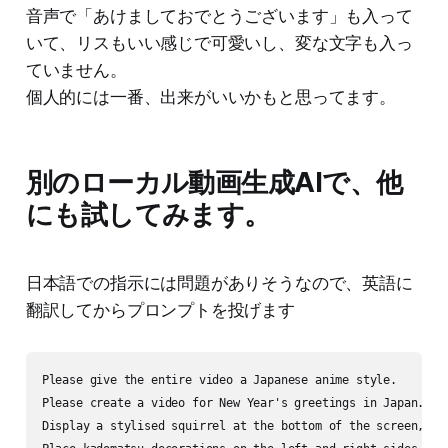
音声で「あけましておでとうございます」も入って
いて、リスもいい感じで可愛いし、変な文字も入っ
ていません。
個人的には一番、出来がいいかもと思ってます。
別のローカル動画生成AIで、他
にも試してみます。
日本語での指示には問題がありそうなので、英語に
翻訳してからプロンプトを投げます
Please give the entire video a Japanese anime style.

Please create a video for New Year's greetings in Japan.

Display a stylised squirrel at the bottom of the screen, fac