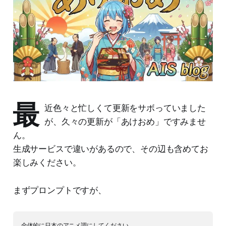
最
近色々と忙しくて更新をサボっていました
が、久々の更新が「あけおめ」ですみませ
ん。
生成サービスで違いがあるので、その辺も含めてお
楽しみください。
まずプロンプトですが、
全体的に日本のアニメ調にしてください。
