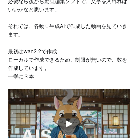
必要なら後から動画編集ソフトで、文字を入れれば
いいかなと思います。
それでは、各動画生成AIで作成した動画を見ていき
ます。
最初はwan2.2で作成
ローカルで作成できるため、制限が無いので、数を
作成しています。
一挙に３本