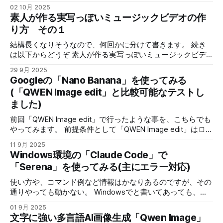
り方 ・動画編集 前段は前回の記事を参照してください 音楽
メモ 【2025年版】テンセントAI「Hunyuan (混元)
02 10月 2025
動く動画や、歌に合わせて唇を動かすものから、曲に合わせ
ファイルの作成 SUNO AIを使用して作成しています。 ベー
素人が作る実写っぽいミュージックビデオの作
てダンスする物も作成できる感じです いろいろ試してみま
スの歌詞をAIに作成してもらって、手直しします。 どんな歌
り方 その１
したが、私の環境「RTX5070 Ti」だと、メモリーの都合で
詞を作るか、概要をまとめてAIに渡します。 具体的なプロン
最大6秒ぐらいまでしか生成できませんでした。 ですので、
プト 作りたい歌詞の内容や使用したい単語、曲のイメージ
結構長くなりそうなので、何回かに分けて書きます。 続き
安定して生成できる5秒の動画を作成しています。 ただ、3
を説明します。 それに、以下の分をコピペしてくっつけてAI
は以下からどうぞ 素人が作る実写っぽいミュージックビデ
秒までの生成が、動画のクオリティも上がる感じがするの
に投げます。 歌詞は以下のタグ中から使用してください
オの作り方 その２ 今回作成したミュージックビデオで
で、5秒まで生成できるが3秒までが推奨のなんだと思いま
29 9月 2025
[Verse 1] [Verse 2] [Verse 3] [Verse 4] [Chorus] [Powerful‐
す。 音楽以外はローカルで作成しました。 クラウドサービ
す。 では、実際にやってみました。 最初はテキストプロン
Googleの「Nano Banana」を使ってみる
Chorus] [Bridge] [Outro] [Lead-In] [Pre-Chorus] [Post-
スは、結構サービス料金がかかりますが、GPUの購入価格と
プトと音楽のみです。
(「QWEN Image edit」と比較可能なテストし
Chorus] [Ending] [rap] [hook] [drop] [hook] [Piano-solo]
比較すると、どちらが高くなるかは、使用頻度なんかで変わ
[Violin‐solo] [Drums‐solo] [Bass
ました)
るかと思います。 一点、ローカルで有利なので、試行錯誤
を行いやすい事でしょうか？ ローカル環境の紹介と大雑把
前回「QWEN Image edit」で行ったような事を、こちらでも
な制作の流れ、クラウドとの比較なんかをしていきたいと思
やってみます。 前提条件として「QWEN Image edit」はロー
います。 今回の実際に作成した過程や、ローカル環境での
カルで動かしているので、制限がほぼ無い事と、試行回数を
細かい作り方等は次回行いたいと思います。 まず作成環境
11 9月 2025
増やしていい結果が出るまでpromptの調節を繰り返しやす
Windows環境の「Claude Code」で
動画生成 AMD Ryzen AI 9 HX 370 / Radeon 890M
いですが、前回は実験だったので、基本的に最初に出してき
RTX5070TI 動画生成ツールは「ComfyUI」を使用 AIは
「Serena」を使ってみる(主にエラー対応)
た物を使っています 今回はGoogleのサービスで、更に無料
「WAN2.2」と「humo」を使用しました。 音楽はSUNOを使
プランで使用させてもらっているので、有料にした場合結果
使い方や、コマンド例など情報はかなりあるのですが、その
用しました。 音楽作成はSUNO Ver4.5+が最新だったので、
が違う事もあるかもしれません。 その辺はご了承くださ
通りやっても動かない。 Windowsでと書いてあっても、
Ver4.5+です。 元々の女性はQwenImageを使用しました。
い。（AIサービスは基本的に有料プラン優遇です） それでは
PowerShellで動かしていなかったり、ちょっと環境が違う。
動画は比較的生成
01 9月 2025
実験していきます。 「QWEN Image edit」で使用したお姉さ
ちなみに、AIにも聞いてみましたが、いまいちピントを外し
文字に強い多言語AI画像生成「Qwen Image」
んを使います。 この画像をアップロードして、プロンプト
た解答だったので（一応提示された対応は試してみまし