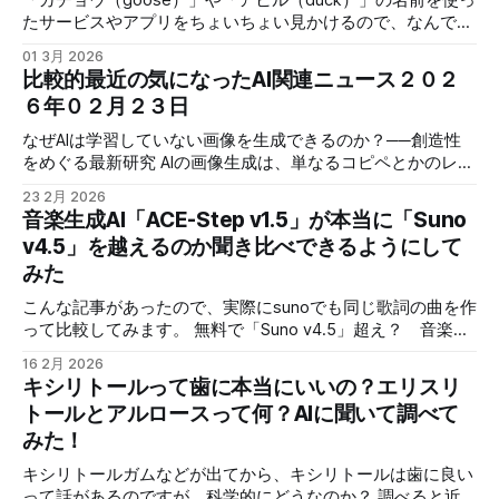
Nano-9B-v2-Japaneseってなんだ？〜NVIDIAが放つ日本語
朝起きたらクロードコードが出来てたんだ… 万博でも猛威を
たサービスやアプリをちょいちょい見かけるので、なんでか
特化9Bモデルをローカルで完全攻略〜 「Nemotron-Nano-
振るっていた、「落合陽一」さんが、Claude Code的な機能
なと思ってAIに聞いてみました。 「GPT-5.2」を使用してま
9B-v
をローカルAI特化で作られていて、オープンソースで手軽に
01 3月 2026
す。 事の発端ですが、ガチョウとかアヒルって外人好きだ
比較的最近の気になったAI関連ニュース２０２
利用できます。 更に、AI界隈では珍しく、公式の日本語解説
よなって思う事があって、プライバーシー重視の検索サービ
まであります。 ハードウェア以外は、全て無料で簡単に構
６年０２月２３日
ス「DuckDuckGo」とか、AIエージェントの「goose」と
築できるので、追加のお金を心配しなくてもいい、親御さん
か、VPNサービス「GOOSE VPN」など 他にもありそうなの
なぜAIは学習していない画像を生成できるのか？──創造性
も安心のvibecoding環境が整います。 じゃあ、実際にどの
で、軽く検索して、探してみました。 軽く検索した結果
をめぐる最新研究 AIの画像生成は、単なるコピペとかのレベ
くらいの事が出来るのか？ 試してみました。 今回の環境
（探せばもっとあるはず） サービス概要 名前 検索サービス
ルを遙かに超えていますが、AIがどう動いているのかは、ま
は、WindowsPCに「vibe-local」をインストールします。
23 2月 2026
DuckDuckGo ゲーム エスケープ フロム ダッコフ AIエージェ
だ完全には解明されていません。 AIの動作を現在分かってい
https:/
音楽生成AI「ACE-Step v1.5」が本当に「Suno
ント goose 見守りサービス GOOSE ダウンジャケット
る事や、説なんかを解説している記事です。 気になる方は
v4.5」を越えるのか聞き比べできるようにして
CANADA GOOSE 水鳥を自動カウントするサービス Goose
読んでみてください。 AIの内部に脳の「報酬系」に酷似した
1・2・3 VPNサービス GOOSE
みた
システムを発見：大規模言語モデルの知能を支える1%のドー
パミンニューロンと価値回路の正体 AIの仕組みに関しての研
こんな記事があったので、実際にsunoでも同じ歌詞の曲を作
究です。 人間の脳と同じような動きをAIもしている話なの
って比較してみます。 無料で「Suno v4.5」超え？ 音楽生
で、色々考えさせられます。結構面白いです。 サーバーワ
成AI「ACE-Step v1.5」公開 個人向けGPUでも動作 「ACE-
ークス、Anthropicの生成AIモデル「Claude」をAWS上で正
16 2月 2026
Step v1.5」は、ComfyUIにテンプレートがあるので、簡単に
キシリトールって歯に本当にいいの？エリスリ
規ライセンス販売 コード生成AIは、コードを一度サーバーに
利用できまます。 軽く曲を作って、「suno v4.5」でも作成
送るので、漏洩などの心配から利用できない企業も多かった
トールとアルロースって何？AIに聞いて調べて
してみます。ついでに「suno v5.0」でも作成して、比較し
ですが、この仕組みを使うとAWSで自社専用に借りたサーバ
みた！
てみたいと思います。 まずは、作成する曲についてです。
ーで「Claude」を動かす事が出来るので、使いやすい会社も
曲調などのスタイルは Style Prompt: Acoustic Guitar, Folk,
多くなりそうな仕組みです。 他に比べて使い勝手が良くる
キシリトールガムなどが出てから、キシリトールは歯に良い
Country, Warm, Upbeat, Female vocal このような指定で、
ので、「Claude」が更に強くなりそうです。 AMDがグリグ
って話があるのですが、科学的にどうなのか？ 調べると近