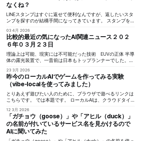
なくね？
夏): 曲の構造が改善され、初回生成の最大時間が4分に、
延長
LINEスタンプはすぐに返せて便利なんですが、返したいスタ
（Extend）は1回につき最大2分まで可能になりました V4
ンプを探すのが結構手間になってきています。 スタンプを
(2024年11月): ボーカル品質が向上し、初回生成の最大時間
それ程沢山持っている訳じゃないんですが、３０弱程度あり
03 4月 2026
は4分です。また、「Extend（延長）」「Cover（カバ
ます。 それだけでも、確かこんなのあったなとか、軽い感
比較的最近の気になったAI関連ニュース２０２
ー）」「Persona（ペルソナ）」機能が追加されました V4.5
じのお礼スタンプどれがいいかなとか、選ぶのに時間がかか
６年０３月２３日
(2025年5月): 初回生成の最大時間が8分に延長され、プロ
ると、手軽に返せるスタンプの意味がありません。 そこで
ンプトへの忠実度やスタイルのマッシュアップ機能が向上し
「NANObanana」です。画像に日本語も入れてもらえるの
理論上は可能、現実には不可能だった技術 EUVの正体 半導
ました V4.5+ (2025年7月): 「Add Vocals（ボーカル追
で、スタンプが必要な時に、その場にあったスタンプを作っ
体の露光装置で、一昔前は日本もトップランナーでした。
加）」や「Add Instrumental（インスト追加）」などの制作
てしまえばいい！！ と言う事で、やってみました。 スタン
ニコンなんかが強かったですが、今では「ASML」の独壇場
ツールが更新されました V5 (2025年9月): オーディ
23 3月 2026
プのプロンプトは、うまい人がいると思うので、そこを突き
です。 その理由や経緯などがまとめられているので、興味
昨今のローカルAIでゲームを作ってみる実験
詰めたい人はその手の記事を参考にしてください。 今回
のある方は読んでみてください。 AIの構造や動作を見る読み
（vibe-localを使ってみました）
は、お手軽にその場でスタンプを作って、友人とかに利用す
物です。 AI Coding Agent の内部構造はどうなっているの
るってお話です。 とは言え、イメージ通りの結果は欲しい
か、自作して確かめてみた コーディングエージェントがど
とりあえず遊びたい人のために、ブラウザで遊べるリンクは
ので、何を注意すればそれっぽく作れるのかは少し実験して
のように動いているのか、内部的な動作を検証した ローカ
こちらです。 では本題です。 ローカルAIは、クラウドタイ
みたいと思います。 まずはAIに素直に聞いてみる。AIの事は
ルLLMで2万文字のドキュメント分析を試した話 -
プと比較すると、かなり性能が劣ります。 実際半年ぐらい
AIに聞くのが一番です。 次の事に注意しろと教えてもらえま
12 3月 2026
DeepSeek-R1 32Bの実力検証 ローカルLLMの性能もどんど
前だと、簡単なコードなら問題無く作ってくれましたが、具
す。 キャラクター設定: どのキャラクターを使いたいかを明
「ガチョウ（goose）」や「アヒル（duck）」
ん高くなってきているので、そろそろクラウドとローカル
体的に細かい部分を指摘すると破綻したりして、中々うまく
確に指定します。 セリフや感情表現: どのようなセ
の名前が付いているサービス名を見かけるので
を、処理する内容によって使い分けると効率よくなるケース
行きませんでした。 正直ほぼ使い物にならない感じで、し
も出てきそうです。 VIDIA 公式の日本語強化 LLM Nemotron
AIに聞いてみた
ばらく静観って感じだったのですが、こんな記事を発見！
9B-v2-Japanese を色々なケースで試してみた Nemotron-
クロードコードにクロードコード作ってって言って寝たら，
「ガチョウ（goose）」や「アヒル（duck）」の名前を使っ