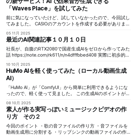
の新サービス！AIで効果音が生成できる
上に、動画に合わせて生成できるのも使い勝手がいいです
bonanza.static.hf.space/index.html では本題です。 アカウ
ね。カシオの「Waves Place」はテキストからだけだったの
「Waves Place」を試してみた
ント（無料）を作ると、完成品をこのように公開できます。
で、こちらの方が少し上な感じがします。 実際にできるの
ちなみに無料のユーザー登録すると、制作物を「DeepSite」
前に気になっていたけど、試していなかったので、今回試し
は、 ・テキストから効果音生成 ・画像から効果の音生成 ・
で公開できる機能もあるので便利です（今回はその機能を使
てみました。 CASIOのアカウントを作成する必要がありま
動画に合わせて効果音生成 前に「Waves Place」用に作成し
っています）。 複数のページが相互接続された複雑なウェ
す。 ちょっとめんどいですが、無料で試せるのでとりあえ
た動画が、丁
ブサイトを構築できます。 シンプルなランディングページ
05 11月 2025
ず作成して試してみました。 一応プレスリリースです。 AI
最近のAI関連記事１０月１０日
から、動的なルーティングとナビゲーションを備えたフル機
で効果音が生成できる「Waves Place」とライブ配信専用ス
能のウェブアプリケーションまで、あらゆるものを構築でき
ケジューラー「Streamer Times」を正式リリース 実際どん
社長が、自腹のRTX2080で国産生成AIをゼロから作ってみた
ます。 と言う事で、ＷＥＢページであれば、かなりの物を
な交換が生成できるのか、結構気にはなってます。 効果音
話 https://note.com/rk611/n/n4dfffbbed408 実際に初歩的な
作成できるサービスなので、当然ブラウザで遊べるゲームも
系のアプリも実は持っているので、そんなのと比較もしてみ
事をやってみるは、経験として大きいかなと思いました。
作る事ができるので、テトリス的なゲームを作ってもらいま
10 10月 2025
たいですが、今回はこのサービスがどんな感じかを試しま
ちょっと、やってみたくなりました。ハードルはちょっと高
した。 このサービスに限らず、既にＷＥＢ
HuMo AIを軽く使ってみた（ローカル動画生成
す。 まず、料金プランのリンクです。最新情報はこちらを
いですけど・・・ ″仕様駆動開発″というプロンプトを外付け
AI）
参照してください。 一応現在時点のプランです。 フリープ
するSpec Kit
ランでは商用は不可ですね。 「starter」プラン以降で商用
https://zenn.dev/watany/articles/46f7a8006eb054 kiroが人
「HuMo AI」が「ComfyUI」から簡単に利用できるようにな
利用可能です。 フリーだと月２０回までお試しできる感じ
気になって、それ系の考え方で色々な物が作られています
ったので、軽く使って見ました。 この生成AIのポイントが何
です。 月千円（「starter」プラン）で８００回って事なの
が、これもその一つですね。 結局ちゃんと仕様書を作った
かというと、 テキスト + 画像 テキスト + オーディオ テキス
で、普通は「starter」プランで使い切れない気がします。
08 10月 2025
方がいい物ができるのは自明なので、その仕組みをAI開発に
ト + 画像 + オーディオ このようにプロンプトに画像やオー
素人が作る実写っぽいミュージックビデオの作
使うとすると、基本的に必要な時に有料プランして、終わっ
持ち込むって事で、これもなるべくしてなった感はあります
ディをを合わせた動画を作成できます。 テキスト+画像は、
たらフリーに戻すみたいな使い方になりそうなサービスで
り方 その２
ね。 複数 AI エージェントの MCP サーバーの設定を一元管理
よくあるベース画像にテキストのプロンプトで動きやシーン
す。 実際
する「mmcp」の紹介
を指示するものです。 オーディオはリップシンクしてくれ
今回のポイント ・歌の音ファイルの作り方 ・音ファイルを
https://zenn.dev/kou_pg_0131/articles/mmcp-introduction
るので（最近は当たり前のようにリンプシンクしてくれるの
動画生成用に分割する ・リップシンクの動画ファイルの作
いろいろやっていると、あると便利かもって感じだったので
で凄いですよね）、テキストの読み上げ音声に合わせて唇が