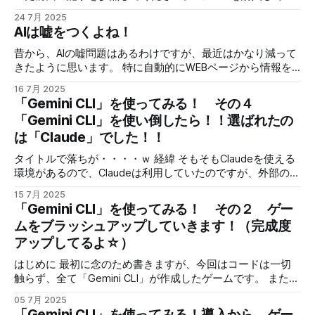
形式は「GLB 形式」でダウンロードできます。 あと、「作
ばそうと色々と設定を変えたり、プロンプトを変えてみまし
まった・・・処理の重いAI処理を行っていると、それに処理
品は 28 日間、[自分の作品] ページに保存されます。その
24 7月 2025
たが、時間を延ばすとメモリーが足りなくなります。 そん
をとられてしまって、動画編集とか他の作業が滞ってしまい
後、システムから自動的に削除」だそうです。 「Copilot
AIは嘘をつくよね！
な時、 ComfyUIでWan2.2をLoRAを使って軽量化し、
ます。 そこで、サブ的作業、または動画編集環境のバック
3D」 お
RTX3060で動かす こんな記事が流れてきました。 少ないメ
アップ的な意味で、高性能なミニPCをバックアップマシン
昔から、AIの嘘問題はあるわけですが、最近はかなり減って
モリーで動かす試みです。 これを適用すれば、メモリー不
にしようという考えで購入しました。 ライブ配信なんかで
きたように思います。 特に自動的にWEBページから情報を
足が緩和されて、動画サイズや時間を伸ばしてもうまく動き
も利用できそうですし、汎用性の高さも個人的には決めた要
検索してきたり、複数のページを比較して正しい情報を持っ
そうです。 ネタ元は「reddit」の書き込みだそうで、こちら
16 7月 2025
因です。 購入したのは、「GMKtec」というメーカーの
てくる仕組みなどが導入され、実用レベルで使えるようにな
「Gemini CLI」を使ってみる！ その４
を参照しつつ試しました。 reddit
「EVO-X1」という機種でCPUに「AMD Ryzen AI 9 HX-370」
って、便利になりました。 ただ、その分嘘が巧妙になって
「Gemini CLI」を使い倒したら！！選ばれたの
を搭載していて、強めのCPUを積んでいます。 アマゾンのリ
いくというか、分かりにくい嘘をついてくれます。 そんな
は「Claude」でした！！
ンク GMKtec Full Spec 版 EVO-X1 AI ミニPC AMD Ryzen AI 9
中、こんな分かりやすい嘘な上に、雑な仕事されたので、逆
HX-370（最大5.1GHz 12コア/24スレッド）
に面白くなってしまいました。 今回のプロンプト RTX50シ
タイトルで落ちが・・・・ｗ 経緯 そもそもClaudeを使える
リーズのそれぞれのコア数やメモリー搭載量などを比較でき
環境があるので、Claudeは利用していたのですが、外部のサ
る表を作ってください 以下はRTX 50シリーズの主要モデル
ービスからClaudeを呼び出して使うタイプなので、
のコア数やメモリー搭載量を比較した表です。情報は複数の
15 7月 2025
「Claude Code」を利用することはできませんでした。 とは
「Gemini CLI」を使ってみる！ その２ ゲー
信頼できるウェブサイトから取得しました。 モデル CUDAコ
言え、元々proプランでは使えなかった上に、Windowsから
ア数 RTコア数 メモリ容量 メモリタイプ RTX 5090 18,432
ムをブラッシュアップしていきます！（完成度
直接使うこともできなかったので、外部サービスから使うの
144 24GB GDDR7 RTX 5080 12,288 96 16GB GDDR7 RTX
アップしてるよ☆）
と、特に違いがなかったのですが、「Claude Code」がpro
5070 Ti 10,240 80 12GB GDDR7 RTX 5060 6,144
プラン解禁！となって、話は変わってきました。 それであ
はじめに 最初に念のため書きますが、今回はコードは一切
れば、proプランに契約して使ってみないなと思っていた矢
触らず、全て「Gemini CLI」が作成したゲームです。 また、
先に、「Gemini CLI」が公開！ こうなってしまうと、一旦無
基本的に指示は、曖昧な指示を出すように心がけました。
料は使うだけ使ってみたい上に、Windowsで簡単に使えるよ
05 7月 2025
例 ・もう少し当たり判定を小さくして ・ボスの攻撃バリエ
「Gemini CLI」を使ってみる！導入から、ゲー
うに設計されていて、 「Claude Code」と違ってGoogleア