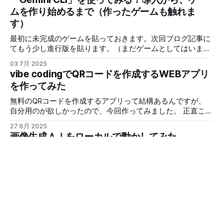
ーションを増やして ・敵が硬すぎるのでもう少し柔らかく
カウントで使えて、環境さえ整えればすぐ使えるハードルの
ムを作り始めるまで（作ったゲームも触れま
して みたいな指示です 実際にブラッシュアップして遊べる
低さが強いですよね。 そうなると、一旦「Gemini CLI」にな
す）
状態にしたのが以下になります。
っちゃったわけです。 ここからは、「Gemini CLI」をそれな
https://test.aisgm.me/test_prog/js/003/ 遊べるのはPC only
りに使ってみた結果、無料で使えると言い つつも、通常は
最初に未完成のゲームを貼っておきます。次回ブログ記事に
です 前の状態だと、システム的な部分は色々入っています
「Gemini
てもう少し進行版を貼ります。（まだゲームとしてはいまい
が、バランス悪いし分かりにくい状態でした。 途中で絶対
ちですが、とりあえず動く） 操作方法だけ、PCの場合、
クリアできないって場所もあります。 そこで、今回はバラ
03 7月 2025
WASDとカーソルキーで移動、パワーアップはマウスで選択
vibe codingでQRコードを作成するWEBアプリ
ンスの調整や、表示する情報など大幅に更新しました。 デ
です。https://test.aisgm.me/test_prog/js/002/ 画像クリッ
バッグするに当たって、自分のパワーアップがどんな状態か
を作ってみた
クでも遊べます ポイント ・Gemini CLIはマルチモーダル機
を確認できないと不便なので、その辺も結構変わっているか
能 様な入力から新しいアプリケーションを生成など ・大
無料のQRコードを作成するアプリって結構あるんですが、
と思います。 あと、今回はクリアの概念もありますので、
規模コードベースのサポート Geminiの100万トークンとい
自分用のが欲しかったので、今回作ってみました。 正直こ
ウェーブ１５をクリアしてください。 ここから下は、具体
う広大なコンテキストウィンドウを最大限に活用し、大規模
のレベルだと、特に難しい事を考えなくても作れちゃいま
的な作成過程をはしょりながら見ていきます。 実際は少し
27 6月 2025
なコードベースのクエリや編集を効率的に行えます ・運用
す。 アクセス先はこちらです。
づつ変更している
画像生成ＡＩをローカルで動かしてみた
タスクの自動化 Git操作など、日常的なDevOps関連のタス
https://test.aisgm.me/test_prog/app/QR_Code/ 更新履歴
(ComfyUI(FLUX.1))
クをAIが自動化 ・豊富なツール統合 Gemini CLIの大きな強
2025/06/27 公開 2025/07/05 QRコードの生成に失敗する
みです。Imagen（画像生成・編集）、Veo（動画作成）、
ケースがあったので修正 一応課程を乗せておきます 制作環
今回は「ComfyUI」を使用して、工夫もなくデフォルトのテ
Lyria（音楽生成）といったメディア生成モデルを含む新しい
境ですが「Claude 4 Sonnet」を利用して作成しました。 今
ンプレートを使用して遊んでみます。 インストールから動
機能をModel Context Protocol (MCP) サーバーを通じて接続
回はシンプルなQRコードなので以下の条件を設定しまし
かす所まで、軽く解説します。 動作環境はNVIDIAのGPUを
できます 「Gemini CLI」が何かとか、
24 6月 2025
た。 * 文字列を指定したらQRコードへ変換 * 画像の下部に
搭載しているPCでグラフィックRAMの容量によって、画像
SUNO AIを使った音楽について
テキストでタイトルを記入できるようにする * QRコードの
サイズや使用するデータ（モデル）の種類が限られる感じに
サイズを選択できるようにする * ダウンロードボタンでQR
なります。 CPUモードもあるので、使っている環境に合わせ
まず私の作った曲を試しに聞いてみてください。 こんな感
コードとタイトルを画像としてダウンロードできる * スマホ