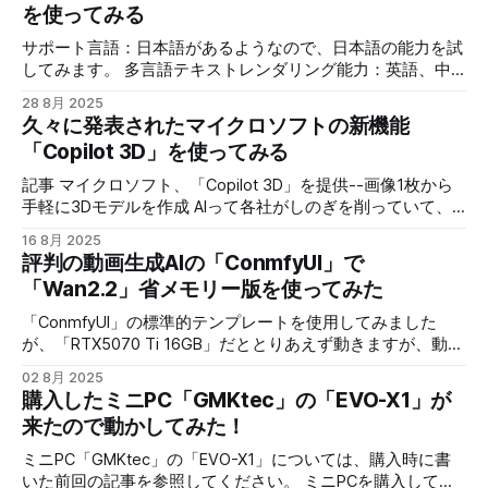
を使ってみる
で変更していきます。 まずは、背景を変えていきます。 以
た）、まあそうだよねって結果でした。 PowerShell限定で
下プロンプト 背景を大都市のビルの屋上にして、ホワイト
更に調べてみると、同じような苦労をしている人が世界に何
サポート言語：日本語があるようなので、日本語の能力を試
ボードを消してください。 空に大きく雲で"AIS blog"と書い
人かはいて、解決方法も提示してくれています。 Claude
してみます。 多言語テキストレンダリング能力：英語、中
てください。 女性には手を加えずに、背景を変更します。
Code + Serena for Windows 記事を参照しつつまとめると
国語、韓国語、日本語など複数の言語を含む画像を正確に生
Geminiの返答 はい、承知いたしました。背景を大都市のビ
28 8月 2025
このコマンドを実行するとエラーになる claude mcp add
成でき、テキストは明確で読みやすく、画像スタイルと調和
ルの屋上にして、ホ
久々に発表されたマイクロソフトの新機能
serena -- uvx --from git+https://github.com/oraios/serena
します そもそも中国初の生成ＡＩなので、漢字には強うそ
「Copilot 3D」を使ってみる
serena-mcp-server --context ide-assistant --project
うです。 初期設定のプロンプトで、看板の文字を日本語を
$(pwd) error: unknown option '--from' このコマンドを実行
入れて出力すると、こんな感じ この記事のタイトルも
記事 マイクロソフト、「Copilot 3D」を提供--画像1枚から
するととりあえず動く claude mcp
「Qwen Image」で作成しました。 プロンプトも Illustration
手軽に3Dモデルを作成 AIって各社がしのぎを削っていて、
in cartoon style. Beautiful Asian woman in gothic maid's
ニュースが毎日のように出てくるのですが、早くからAIに取
16 8月 2025
outfit, wearing black high-heeled boots. Long, flowing black
り組んでいるマイクロソフトのニュースはそれ程多くなかっ
評判の動画生成AIの「ConmfyUI」で
hair with twin-tails. Make-up is thin and
た印象です。 そんなマイクロソフトの新機能という事で、
「Wan2.2」省メモリー版を使ってみた
ちょっと期待しちゃいますね。（細かい更新は色々行われて
いるみたいですけどね） そんな訳で、ちょっとやってみま
「ConmfyUI」の標準的テンプレートを使用してみました
した。 サインインが必要なようです。 今回はマイクロソフ
が、「RTX5070 Ti 16GB」だととりあえず動きますが、動作
トアカウントを使用しました。 公式で示されている用途は
のサイズや時間でメモリー不足になってしまします。 ま
02 8月 2025
「ゲーム、アニメーション、3D 印刷、デザイン、VR/AR、
た、調節も色々難しくて、動画のサイズで生成中に止まった
購入したミニPC「GMKtec」の「EVO-X1」が
デジタル コンテンツ、アート プロジェクト」と書かれてい
り、なかなか思うように生成できません。 昨日の記事でも
来たので動かしてみた！
るので、ゲームへの利用などもOKぽいです。 商用利用に関
載せましたが、初期状態で何もいじらずに、動画を作成した
してはあまり詳しく書かれていない印象ですが、想定してい
時の内容です。 0:00 /0:05 1× 5秒だけですが凄いですよ
ミニPC「GMKtec」の「EVO-X1」については、購入時に書
そうな感じがしますが、商用利用は要確認ですね ファイル
ね。 水滴の動きまでちゃんと表現できています。 時間を延
いた前回の記事を参照してください。 ミニPCを購入してし