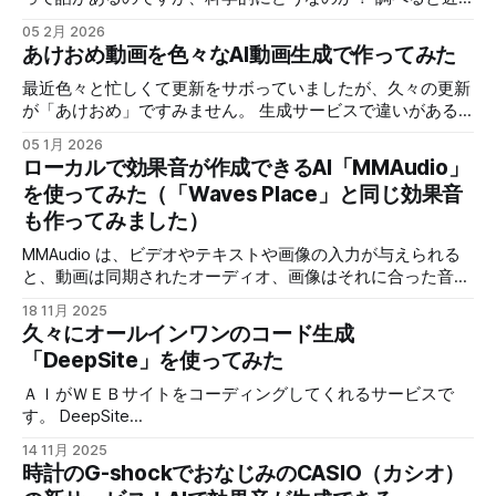
ギター中心のカントリーで、ボーカルは女性を指定しまし
リ
しい甘味料としてエリスリトールとアルロースが出てきまし
た。 続いて歌詞ですが、以下のような歌詞です。
05 2月 2026
たが、これってって何？ その辺をAIに聞いて調べました。
あけおめ動画を色々なAI動画生成で作ってみた
今回使用したAIです。 Gemini3 PRO gpt-oss:120b(ローカル)
GPT5.2 など高性能なAIを取りそろえて、色々聞いた結果を
最近色々と忙しくて更新をサボっていましたが、久々の更新
まとめています。 とは言え、結論が欲しい方のために最初
が「あけおめ」ですみません。 生成サービスで違いがある
に結論を比較できるようにまとめました。 内容をもう少し
ので、その辺も含めてお楽しみください。 まずプロンプト
05 1月 2026
掘り下げたい人は、その先を読んでもらえればと思います。
ですが、 全体的に日本のアニメ調にしてください。 日本の
ローカルで効果音が作成できるAI「MMAudio」
しかもNANObananaにわかりやすい画像にまとめてもらった
正月の挨拶用動画を作成してください。 画面上部に日本語
を使ってみた（「Waves Place」と同じ効果音
ので、こちらを見れば一目瞭然です。 まずは、歯への影響
で「あけましておめでとう」と毛筆で書いているように表示
も作ってみました）
です。 キシリトールなんかは分かっていましたが、エリス
してください 画面下部にデフォルメしたリスを表示して正
リトールがかなり優秀です。 次は、人体への影響です。 歯
面へ向かって手を振ってください 画面左右に門松を配置し
MMAudio は、ビデオやテキストや画像の入力が与えられる
に良くても体に負担がかかると良くありません。 キシリト
てください 画面の左下に「AIS」と表記してください 正月の
と、動画は同期されたオーディオ、画像はそれに合った音を
ールはお腹がゆるくなる問題がありますし。 こうして見て
背景は日本っぽい風景にしてください といったプロンプト
生成します。 使用方法は Pinokio https://pinokio.co/ こちら
みると、歯にとってはエリスリトールが優秀ですね。 そし
で作成していきます。 日本語の文字生成はsoraしか再現で
18 11月 2025
のアプリからインストールして、「MMAudio」を使います。
て、ダイエットならアルロースって感じでしょうか。
久々にオールインワンのコード生成
きないので、 画面上部に日本語で「あけましておめでと
インストール方法などは別記事を書きたいと思います。 比
う」と毛筆で書いているように表示してください このプロ
「DeepSite」を使ってみた
較対象として 時計のG-shockでおなじみのCASIO（カシオ）
ンプトを削除して、文字以外で生成します。 必要なら後か
の新サービス！AIで効果音が生成できる「Waves Place」を
ＡＩがＷＥＢサイトをコーディングしてくれるサービスで
ら動画編集ソフトで、文字を入れればいいかなと思います。
試してみた の記事と比較しやすいように、同じようなプロ
す。 DeepSite
それでは、各動画生成AIで作成した動画を見ていきます。 最
ンプトで作成します。 MMAudio は、ビデオやテキストや画
https://huggingface.co/spaces/enzostvs/deepsite 今回はテ
初はwan2.2で作成 ローカルで作成できるため、制限が無い
14 11月 2025
像の入力が与えられると、動画は同期されたオーディオ、画
トリスっぽいゲームを作ってもらいました 今回の完成品
ので、数を作成しています。 一挙に３本
時計のG-shockでおなじみのCASIO（カシオ）
像はそれに合った音を生成します。 使い方が非常に簡単な
https://iaisd9-blocky-blitz-