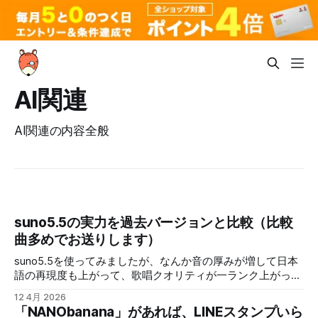
AI関連
AI関連の内容全般
suno5.5の実力を過去バージョンと比較（比較
曲多めでお送りします）
suno5.5を使ってみましたが、なんか音の厚みが増して日本
語の再現度も上がって、歌唱クオリティが一ランク上がった
ように感じるほどです。 とりあえずバージョンの歴史から
12 4月 2026
V2 (2023年秋): 最大生成時間は1分20秒でした V3 (2024
「NANObanana」があれば、LINEスタンプいら
年春): 生成時間が2分に更新されました V3.5 (2024年