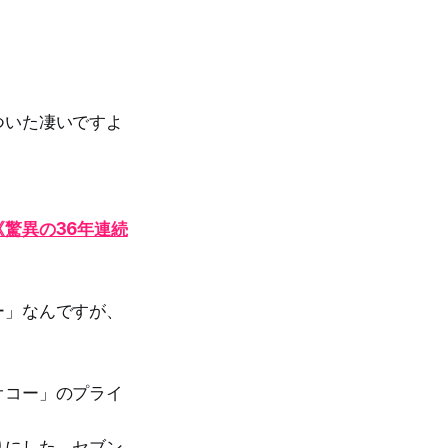
ついた凄いですよ
驚異の36年連続
ー」なんですが、
オコー」のプライ
りにした、セブン