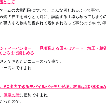
抗議として
ルトゲームの大量削除について、こんな例もあるよって事で。
表現の自由を奪うと同時に、議論する土壌も奪ってしまう
が購入する物も監視されて規制されるって事なのでやばい
シティーハンター」 見頃迎える田んぼアート 埼玉・越
旬ごろまで楽しめる
さえておきたいニュースって事で。
ィー高いですよね
。AC出力できるモバイルバッテリ登場。容量は20,000mA
、
停電の時
に便利ですよね
だったので。