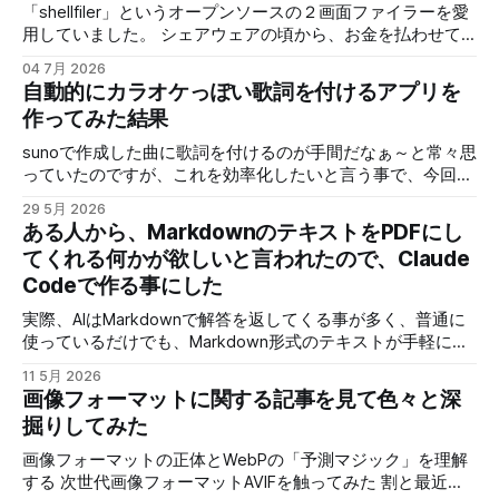
「shellfiler」というオープンソースの２画面ファイラーを愛
用していました。 シェアウェアの頃から、お金を払わせて
もらって使わせてもらっていたのですが、ある時からオープ
04 7月 2026
ンソースになりました。 個人的に欲しい機能で、ネットワ
自動的にカラオケっぽい歌詞を付けるアプリを
ーク上のNASや他のPCの共有フォルダに手軽にアクセスする
作ってみた結果
機能です。 具体的には「\PC名\共有フォルダ名」みたいなア
クセスなんですが、これに対応していません。 ネットワー
sunoで作成した曲に歌詞を付けるのが手間だなぁ～と常々思
クドライブ（ネットワーク上のアクセス先をドライブとして
っていたのですが、これを効率化したいと言う事で、今回は
Windowsに）を使えばアクセスは出来るので、全く使えない
歌を解析して歌詞を指定すればタイミングを合わせて配置し
29 5月 2026
訳ではないのですが、共有フォイルだが多いとそれ全部にネ
てくれるアプリを作ってみました。 せっかく作ったので少
ある人から、MarkdownのテキストをPDFにし
ットワークドライブを割り当てる訳にもいかず、最近は使わ
し解説と、どんな物が作れるのか、デモの動画と少し解説を
てくれる何かが欲しいと言われたので、Claude
なくなっていました。 他のツールも試しましたが、
しますが、アプリそのものはライセンスの問題で非公開で
「shellfiler」の使い勝手が結構良くて、個人的には変えたく
Codeで作る事にした
す。 実際にこのツールで作成した動画を３本ほど紹介 スペ
いない！ そこで、せっかくオープンソースなんだから、AIで
ルトナエル サイコロ勇者と魔王の城 アトミックピクニック
実際、AIはMarkdownで解答を返してくる事が多く、普通に
必要な部分を修正できれば、良さそう！ 「shellfiler」のGIT
見てもらうと分かりますが、これが思ったより簡単に作れる
使っているだけでも、Markdown形式のテキストが手軽に表
のURLです。 使用するAIは今回Geminiさんで、新しくなった
ようになったので、現在のように短期間で作れるようになり
示したり、PDFに変換できると便利だと思うので、ブラウザ
「AntiGravity」でやってみます。 作業ファルダを指
ました。 歌詞入りで曲を公開する場合に、歌詞を入れる作
11 5月 2026
で手軽に使える物を作りました。 作成後WEB上にアップし
画像フォーマットに関する記事を見て色々と深
業に時間がかかる割に、イマイチなできになる事も多いの
たのが以下のURLになります。
で、クオリティーが安定したのも良かったです。 では、次
掘りしてみた
https://test.aisgm.me/test_prog/app/md2pdf/ VS Codeのプ
の動画で実際にツールを使って曲に歌詞を入れていきます。
ラグイン入れれば、同じ事は出来ますし、他にも同じような
画像フォーマットの正体とWebPの「予測マジック」を理解
使用しているＡＩのライセンス問題で、手軽に公開できない
アプリを作っている人がいるので、それを使うのも手なんで
する 次世代画像フォーマットAVIFを触ってみた 割と最近の
のと、需要がそれ程無さそうなので、こんなアプリで動画作
すが、最近は怪しいサイトも多いですし、広告が大量に出る