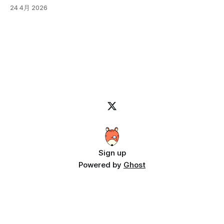
画像圧縮フォーマットについてです。 「webp」は比較的見
成してますよって紹介になります。 音源さえ用意すれば、
24 4月 2026
ものも多いです。 更に、プラグインがウィルスに汚染され
るようになったフォーマットですが、従来は画像のサイズが
カラオケも作れちゃいます。 カラオケの例です。
ているケースなんかもニュースになっているので、セキュリ
小さいのはJPGで、透明色が使えて画質を維持するのがPNG
ティー的に使った事が無いものを人に勧めるのも怖いです。
って感じで、使い分けられていると思います。 しかし、JPG
そんな訳で、手軽に使えてインストール等の面倒な準備が必
は古いフォーマットで圧縮アルゴリズムも古い上に、透明色
要無いってなると、WEBアプリでアクセスすれば使えて、ロ
が使えないなど改良の余地が多々あるので、「JPEG 2000」
ーカルで処理させるのが良さそうです。 配布やインストー
というフォーマットも作成されました。 「JPEG 2000」は技
ルの手間も必要無く、使いたい時にネットに繋がって、ブラ
術的には従来のJPEGを大幅に上回る優秀なフォーマットに
ウザさえあれば動くので一番使い勝手がいいですよね。 っ
もかかわらず、処理負荷の高さや互換性の問題から一般消費
てな訳で、Claude
者向けには普及しませんでした。 今となっては、それ程負
荷は高くないのですが、開発された当時（2000年代前半）
のPCのスペックを考えると厳しかったと思われます。 2001
年のPCスペックを調べてみました。 Intel Pentium III 256MB
から512MBのRAM 20GBから80GB Windows 98やWindows
2000が主流 この
Sign up
Powered by
Ghost