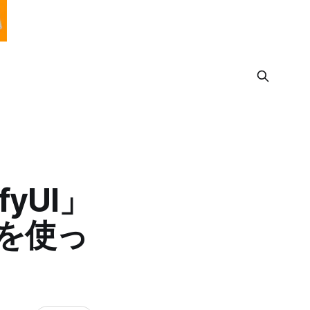
yUI」
版を使っ