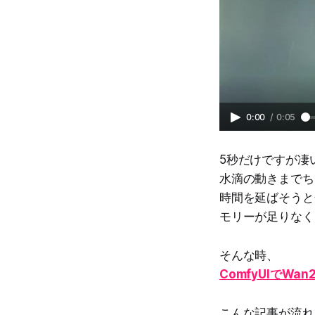
0:00
/
0:05
5秒だけですが凄
水滴の動きまでち
時間を延ばそうと
モリーが足りなく
そんな時、
ComfyUIでWa
こんな記事が流れ