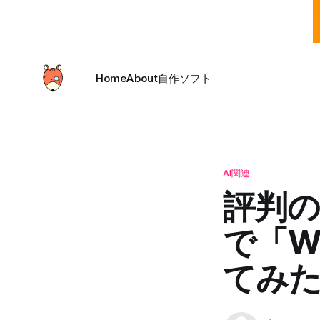
Home
About
自作ソフト
AI関連
評判の
で「W
てみ