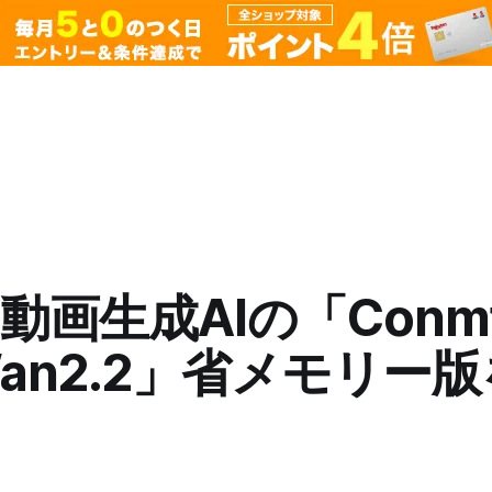
動画生成AIの「Conmf
an2.2」省メモリー
た