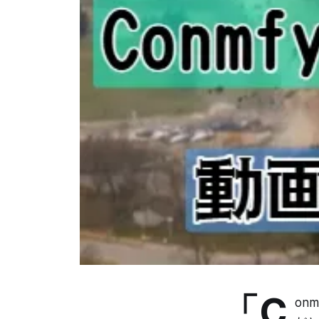
「C
on