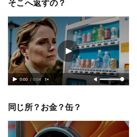
そこへ返すの？
0:00
/
0:04
1×
同じ所？お金？缶？