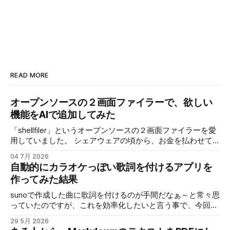
READ MORE
オープンソースの２画面ファイラーで、欲しい
機能をAIで追加してみた
「shellfiler」というオープンソースの２画面ファイラーを愛
用していました。 シェアウェアの頃から、お金を払わせて
もらって使わせてもらっていたのですが、ある時からオープ
04 7月 2026
ンソースになりました。 個人的に欲しい機能で、ネットワ
自動的にカラオケっぽい歌詞を付けるアプリを
ーク上のNASや他のPCの共有フォルダに手軽にアクセスする
作ってみた結果
機能です。 具体的には「\PC名\共有フォルダ名」みたいなア
クセスなんですが、これに対応していません。 ネットワー
sunoで作成した曲に歌詞を付けるのが手間だなぁ～と常々思
クドライブ（ネットワーク上のアクセス先をドライブとして
っていたのですが、これを効率化したいと言う事で、今回は
Windowsに）を使えばアクセスは出来るので、全く使えない
歌を解析して歌詞を指定すればタイミングを合わせて配置し
29 5月 2026
訳ではないのですが、共有フォイルだが多いとそれ全部にネ
てくれるアプリを作ってみました。 せっかく作ったので少